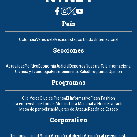
País
Colombia
Venezuela
México
Estados Unidos
Internacional
Secciones
Actualidad
Política
Economía
Judicial
Deportes
Nuestra Tele Internacional
Ciencia y Tecnología
Entretenimiento
Salud
Programas
Opinión
Programas
Clic Verde
Club de Prensa
El Informativo
Flash Fashion
La entrevista de Tomás Mosciatti
La Mañana
La Noche
La Tarde
Mesa de periodistas
Mujeres de Ataque
Razón de Estado
Corporativo
Responsabilidad Social
Atención al cliente
Atención al inversionista