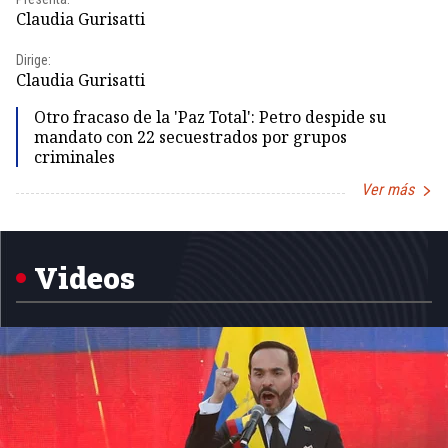
Pr
Claudia Gurisatti
Id
Dirige:
Dir
Claudia Gurisatti
Id
Otro fracaso de la 'Paz Total': Petro despide su
mandato con 22 secuestrados por grupos
criminales
Ver más
Item
1
of
5
Videos