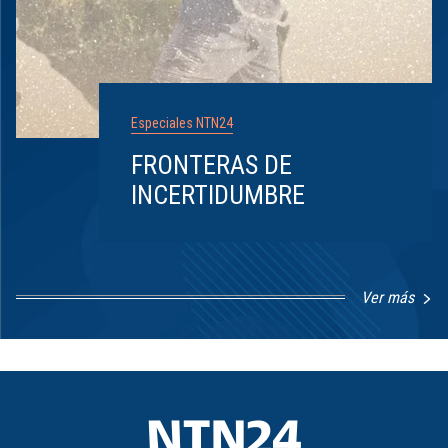
Especiales NTN24
FRONTERAS DE
INCERTIDUMBRE
Ver más
Item
1
of
8