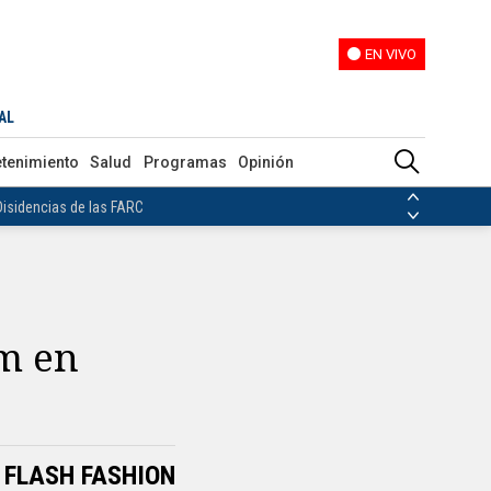
EN VIVO
EN VIVO
AL
ias de las FARC
etenimiento
Salud
Programas
Opinión
ezuela
Nicolás Maduro
Disidencias de las FARC
 en Venezuela
Nicolás Maduro
m en
FLASH FASHION
: