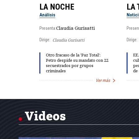
LA NOCHE
LA 
Análisis
Notic
lgo
Claudia Gurisatti
Presenta:
Presen
Dirige:
Claudia Gurisatti
Dirige:
ño acelera
Otro fracaso de la 'Paz Total':
EE.
 llevar al
Petro despide su mandato con 22
cub
rds de calor,
secuestrados por grupos
per
criminales
de 
Ver más
Ver más
Item
1
of
7
Videos