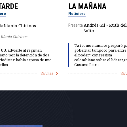
TARDE
LA MAÑANA
iero
Noticiero
Andrés Gil - Ruth del
Idania Chirinos
Presenta:
ta:
Salto
Idania Chirinos
"Así como nunca se preparó p
 UU. advierte al régimen
gobernar, tampoco para entre
ano por la detención de dos
el poder": congresista
iodistas: habla esposa de uno
colombiano sobre el liderazg
ellos
Gustavo Petro
Ver más
Ver