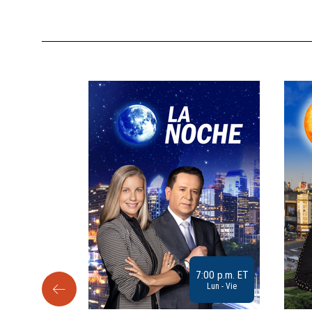
9:30 a.m. ET
7:00 p.m. ET
Sab
Lun - Vie