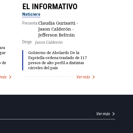
EL INFORMATIVO
CLUB D
Noticiero
Análisis
Claudia Gurisatti -
Presenta:
Jason Calderón -
Robe
Presenta:
Jefferson Beltrán
Dirige:
Jason Calderón
ara
gar
Gobierno de Abelardo De la
Dinorah Fig
Espriella ordena traslado de 117
instalación
o de
presos de alto perfil a distintas
diálogo par
cárceles del país
democracia
 más
Ver más
Ver más