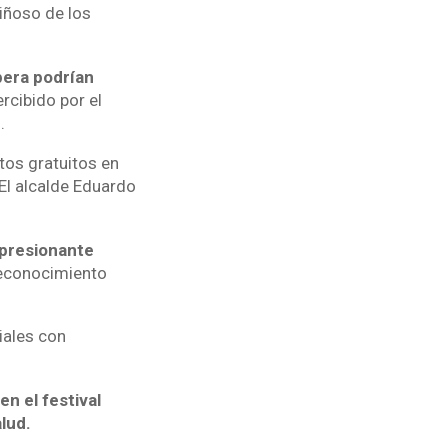
iñoso de los
pera podrían
rcibido por el
.
tos gratuitos en
El alcalde Eduardo
mpresionante
reconocimiento
iales con
en el festival
lud.