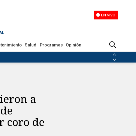
EN VIVO
EN VIVO
cuchó estremecedor coro de ‘Shallow’
AL
etenimiento
Salud
Programas
Opinión
ias de las FARC
ezuela
Nicolás Maduro
Disidencias de las FARC
 en Venezuela
Nicolás Maduro
ieron a
 de
r coro de