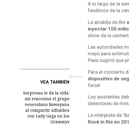
A lo largo de la s
fanáticos de la can
La alcaldía de Rio
e
inyectar 100 millo
show de la cantant
Las autoridades mu
mayo para estimula
Paes sugirió que pr
Para el concierto 
o
dispositivo de se
VEA TAMBIÉN
facial.
Sorpresas te da la vida:
Los asistentes debi
así reaccionó el grupo
detectores de metal
venezolano Rawayana
al compartir alfombra
La intérprete de ‘
con Lady Gaga en los
Rock in Rio en 20
Grammys