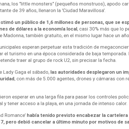
emana, los "little monsters" (pequeños monstruos), apodo car
tante de 39 años, llenaron la 'Ciudad Maravillosa'.
stimó un público de 1,6 millones de personas, que se es
nes de dólares a la economía local
, casi 30% más que lo pe
e Madonna, también gratuito, en el mismo lugar hace un año
nicipales esperan perpetuar esta tradición de megaconcier
r el turismo en una época considerada de baja temporada. 
etende traer al grupo de rock U2, sin precisar la fecha.
de Lady Gaga el sábado,
las autoridades desplegaron un i
guridad
, con más de 5.000 agentes, drones y cámaras con 
eron esperar en una larga fila para pasar los controles polic
 y tener acceso a la playa, en una jornada de intenso calor.
Bad Romance’
había tenido previsto encabezar la cartelera 
17, pero debió cancelar a último minuto por motivos de sa