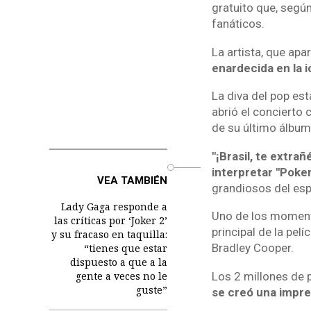
gratuito que, según
fanáticos.
La artista, que apa
enardecida en la 
La diva del pop es
abrió el concierto 
de su último álbum
"¡Brasil, te extra
o
interpretar "Poke
VEA TAMBIÉN
grandiosos del esp
Lady Gaga responde a
Uno de los momento
las críticas por ‘Joker 2’
principal de la pel
y su fracaso en taquilla:
Bradley Cooper.
“tienes que estar
dispuesto a que a la
Los 2 millones de 
gente a veces no le
guste”
se creó una impre