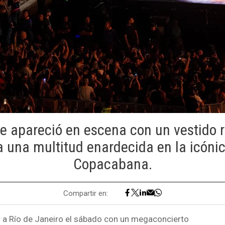
ue apareció en escena con un vestido r
 una multitud enardecida en la icóni
Copacabana.
Compartir en:
 a Río de Janeiro el sábado con un megaconcierto