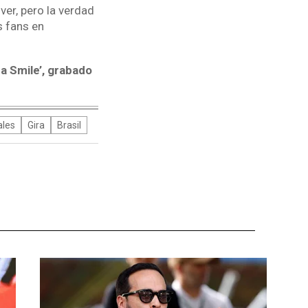
er, pero la verdad
s fans en
a Smile’, grabado
ales
Gira
Brasil