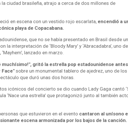
 la ciudad brasileña, atrajo a cerca de dos millones de
reció en escena con un vestido rojo escarlata,
encendió a u
icónica playa de Copacabana.
tadounidense, que no se había presentado en Brasil desde un
con la interpretación de ‘Bloody Mary’ y ‘Abracadabra’, uno de
, ‘Mayhem’, lanzado en marzo.
ñé muchísimo!", gritó la estrella pop estadounidense antes
r Face"
sobre un monumental tablero de ajedrez, uno de lo
ectáculo que duró unas dos horas.
s icónicos del concierto se dio cuando Lady Gaga cantó ‘S
ícula ‘Nace una estrella’ que protagonizó junto al también a
personas que estuvieron en el evento
cantaron al unísono e
sionante escena armonizada por los bajos de la canción.