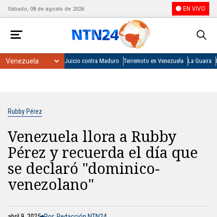
EN VIVO
Sábado, 08 de agosto de 2026
Juicio contra Maduro
Terremoto en Venezuela
La Guaira
Rubby Pérez
Venezuela llora a Rubby
Pérez y recuerda el día que
se declaró "dominico-
venezolano"
abril 9, 2025
Por: Redacción NTN24