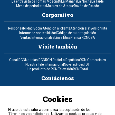
La entrevista de Tomás Mosciatti
La Mañana
La Noche
La Tarde
Mesa de periodistas
Mujeres de Ataque
Razón de Estado
Corporativo
Responsabilidad Social
Atención al cliente
Atención al inversionista
Informe de sostenibilidad
Código de autorregulación
Ventas Internacionales
Línea Ética
Prensa RCN
OBA
Visite también
Canal RCN
Noticias RCN
RCN Radio
La República
RCN Comerciales
Nuestra Tele Internacional
Novelas
Fides
TDT
Un producto de RCN Televisión
RCN Total
Contáctenos
Teléfono
+57 (601) 426 92 92
Cookies
Política de datos personales
Política de cookies
El uso de este sitio web implica la aceptación de los
Términos y condiciones
Términos y condiciones
. Utilizamos cookies propias y de