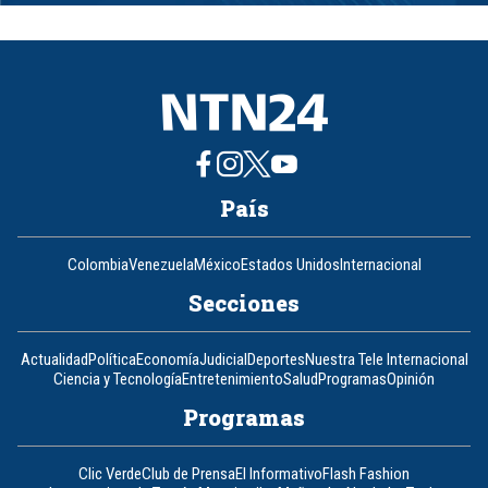
1
of
8
País
Colombia
Venezuela
México
Estados Unidos
Internacional
Secciones
Actualidad
Política
Economía
Judicial
Deportes
Nuestra Tele Internacional
Ciencia y Tecnología
Entretenimiento
Salud
Programas
Opinión
Programas
Clic Verde
Club de Prensa
El Informativo
Flash Fashion