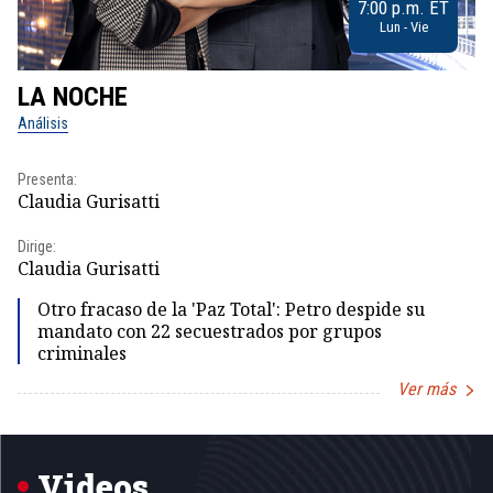
7:00 p.m. ET
Lun - Vie
LA NOCHE
L
Análisis
No
Presenta:
Pr
Claudia Gurisatti
Id
Dirige:
Dir
Claudia Gurisatti
Id
Otro fracaso de la 'Paz Total': Petro despide su
mandato con 22 secuestrados por grupos
criminales
Ver más
Item
1
of
5
Videos