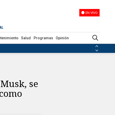
EN VIVO
EN VIVO
AL
etenimiento
Salud
Programas
Opinión
ias de las FARC
ezuela
Nicolás Maduro
Disidencias de las FARC
 en Venezuela
Nicolás Maduro
 Musk, se
 como