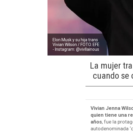
Elon Musk y su hija trans
Vivian Wilson / FOTO. EFE
- Instagram: @vivllainous
La mujer tra
cuando se c
Vivian Jenna Wils
quien tiene una r
años
, fue la prot
autodenominada ‘qu