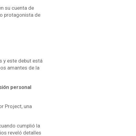
 en su cuenta de
mo protagonista de
 y este debut está
los amantes de la
esión personal
r Project, una
 cuando cumplió la
os reveló detalles