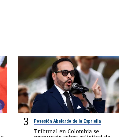
3
Posesión Abelardo de la Espriella
Tribunal en Colombia se
r,
pronuncia sobre solicitud de