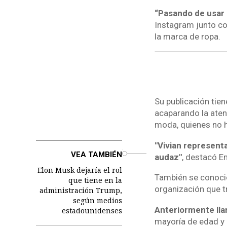
“Pasando de usar 
Instagram junto co
la marca de ropa.
Su publicación tie
acaparando la aten
moda, quienes no h
"Vivian representa
o
VEA TAMBIÉN
audaz"
, destacó E
Elon Musk dejaría el rol
También se conoció
que tiene en la
organización que tr
administración Trump,
según medios
Anteriormente ll
estadounidenses
mayoría de edad y 