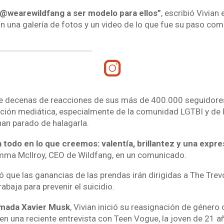
@wearewildfang a ser modelo para ellos”
, escribió Vivian
n una galería de fotos y un video de lo que fue su paso co
ne decenas de reacciones de sus más de 400.000 seguidores
ción mediática, especialmente de la comunidad LGTBI y de 
an parado de halagarla.
 todo en lo que creemos: valentía, brillantez y una expr
mma Mcllroy, CEO de Wildfang, en un comunicado.
 que las ganancias de las prendas irán dirigidas a The Trevo
abaja para prevenir el suicidio.
amada Xavier Musk
, Vivian inició su reasignación de género
en una reciente entrevista con Teen Vogue, la joven de 21 añ