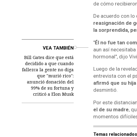
de cómo recibieron 
De acuerdo con lo 
reasignación de gé
la sorprendida, pe
"
Él no fue tan co
o
VEA TAMBIÉN
aun así necesitaba
hormonal", dijo Vivi
Bill Gates dice que está
decidido a que cuando
Luego de la revela
fallezca la gente no diga
que "murió rico":
entrevista con el 
anunció donación del
afirmó que su hija
99% de su fortuna y
desmintió.
criticó a Elon Musk
Por este distancia
el de su madre
, q
momentos difíciles
Temas relacionados