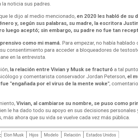
la noticia sus padres.
que le dijo al medio mencionado,
en 2020 les habló de su d
nero y, según sus palabras, su madre, la escritora Justin
ro luego aceptó; sin embargo, su padre no fue tan recept
mprensivo como mi mamá.
Para empezar, no había hablado c
 su consentimiento para acceder a bloqueadores de testoste
ane en la entrevista.
ción,
la relación entre Vivian y Musk se fracturó
a tal punt
psicólogo y comentarista conservador Jordan Peterson,
el m
 fue "engañada por el virus de la mente woke"
, comentari
miento,
Vivian, al cambiarse su nombre, se puso como pri
uien le ha dado todo su apoyo en sus decisiones personales y
, más ahora que su vida se vuelve cada vez más pública.
:
Elon Musk
Hijos
Modelo
Relación
Estados Unidos