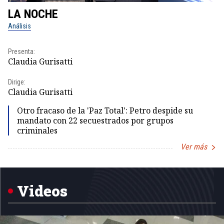
LA NOCHE
L
Análisis
No
Presenta:
Pr
Claudia Gurisatti
Id
Dirige:
Dir
Claudia Gurisatti
Id
Otro fracaso de la 'Paz Total': Petro despide su
mandato con 22 secuestrados por grupos
criminales
Ver más
Item
1
of
5
Videos