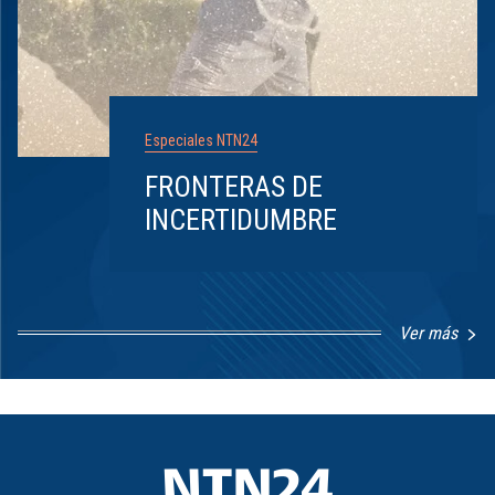
Especiales NTN24
FRONTERAS DE
INCERTIDUMBRE
Ver más
Item
1
of
8