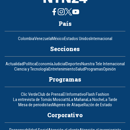
País
Colombia
Venezuela
México
Estados Unidos
Internacional
Secciones
Actualidad
Política
Economía
Judicial
Deportes
Nuestra Tele Internacional
Ciencia y Tecnología
Entretenimiento
Salud
Programas
Opinión
Programas
Clic Verde
Club de Prensa
El Informativo
Flash Fashion
La entrevista de Tomás Mosciatti
La Mañana
La Noche
La Tarde
Mesa de periodistas
Mujeres de Ataque
Razón de Estado
Corporativo
Responsabilidad Social
Atención al cliente
Atención al inversionista