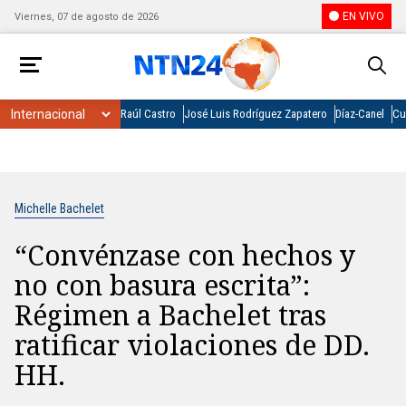
EN VIVO
Viernes, 07 de agosto de 2026
Raúl Castro
José Luis Rodríguez Zapatero
Díaz-Canel
Cu
Michelle Bachelet
“Convénzase con hechos y
no con basura escrita”:
Régimen a Bachelet tras
ratificar violaciones de DD.
HH.