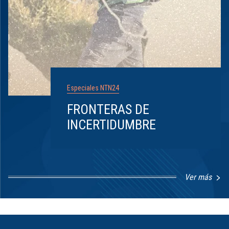
Especiales NTN24
FRONTERAS DE
INCERTIDUMBRE
Ver más
Item
1
of
8