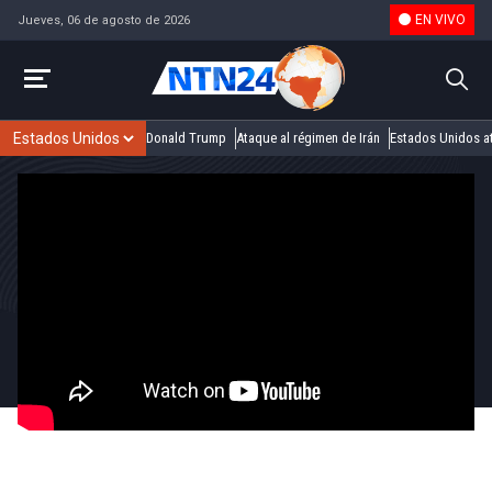
EN VIVO
Jueves, 06 de agosto de 2026
Donald Trump
Ataque al régimen de Irán
Estados Unidos at