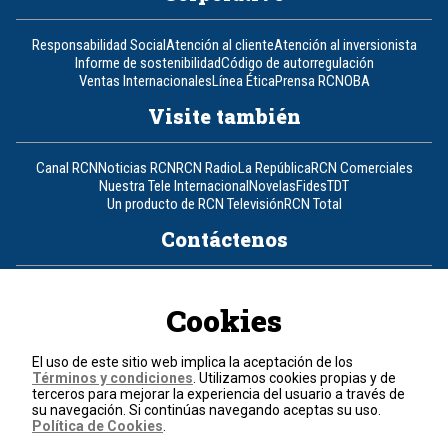
Responsabilidad Social
Atención al cliente
Atención al inversionista
Informe de sostenibilidad
Código de autorregulación
Ventas Internacionales
Línea Ética
Prensa RCN
OBA
Visite también
Canal RCN
Noticias RCN
RCN Radio
La República
RCN Comerciales
Nuestra Tele Internacional
Novelas
Fides
TDT
Un producto de RCN Televisión
RCN Total
Contáctenos
Teléfono
+57 (601) 426 92 92
Cookies
Política de datos personales
Política de cookies
El uso de este sitio web implica la aceptación de los
Términos y condiciones
Términos y condiciones
. Utilizamos cookies propias y de
terceros para mejorar la experiencia del usuario a través de
su navegación. Si continúas navegando aceptas su uso.
© 2026, RCN Medios.
Política de Cookies
.
Todos los derechos reservados.
Organización Ardila Lülle - www.oal.com.co