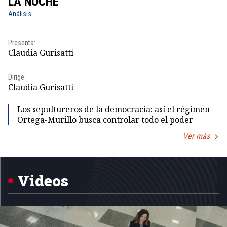
LA NOCHE
L
Análisis
No
Pr
Presenta:
Id
Claudia Gurisatti
Dir
Dirige:
Id
Claudia Gurisatti
Los sepultureros de la democracia: así el régimen
Ortega-Murillo busca controlar todo el poder
Ver más
Item
1
of
5
Videos