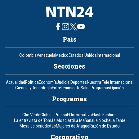
País
Colombia
Venezuela
México
Estados Unidos
Internacional
Secciones
Actualidad
Política
Economía
Judicial
Deportes
Nuestra Tele Internacional
Ciencia y Tecnología
Entretenimiento
Salud
Programas
Opinión
Programas
Clic Verde
Club de Prensa
El Informativo
Flash Fashion
La entrevista de Tomás Mosciatti
La Mañana
La Noche
La Tarde
Mesa de periodistas
Mujeres de Ataque
Razón de Estado
Corporativo