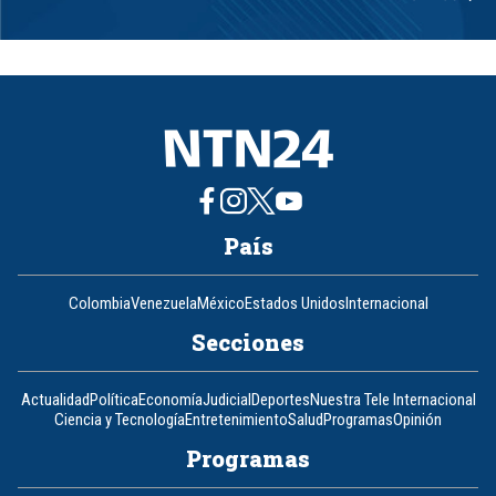
Item
1
of
8
País
Colombia
Venezuela
México
Estados Unidos
Internacional
Secciones
Actualidad
Política
Economía
Judicial
Deportes
Nuestra Tele Internacional
Ciencia y Tecnología
Entretenimiento
Salud
Programas
Opinión
Programas