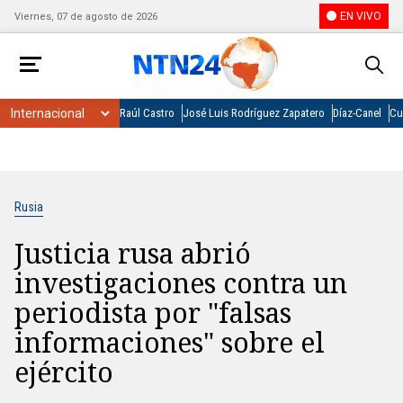
EN VIVO
Viernes, 07 de agosto de 2026
Raúl Castro
José Luis Rodríguez Zapatero
Díaz-Canel
Cu
Rusia
Justicia rusa abrió
investigaciones contra un
periodista por "falsas
informaciones" sobre el
ejército