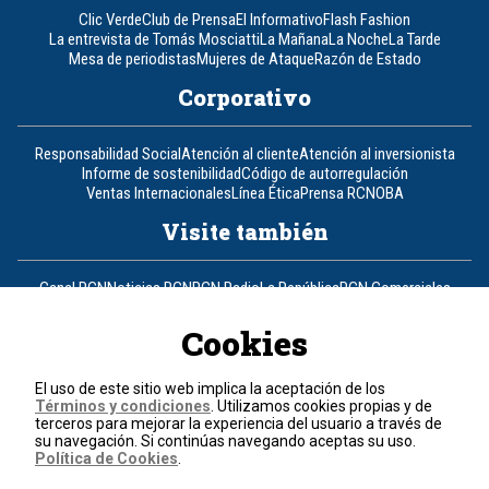
Clic Verde
Club de Prensa
El Informativo
Flash Fashion
La entrevista de Tomás Mosciatti
La Mañana
La Noche
La Tarde
Mesa de periodistas
Mujeres de Ataque
Razón de Estado
Corporativo
Responsabilidad Social
Atención al cliente
Atención al inversionista
Informe de sostenibilidad
Código de autorregulación
Ventas Internacionales
Línea Ética
Prensa RCN
OBA
Visite también
Canal RCN
Noticias RCN
RCN Radio
La República
RCN Comerciales
Nuestra Tele Internacional
Novelas
Fides
TDT
Un producto de RCN Televisión
RCN Total
Cookies
Contáctenos
El uso de este sitio web implica la aceptación de los
Términos y condiciones
. Utilizamos cookies propias y de
Teléfono
+57 (601) 426 92 92
terceros para mejorar la experiencia del usuario a través de
su navegación. Si continúas navegando aceptas su uso.
Política de Cookies
.
Política de datos personales