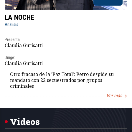
LA NOCHE
L
Análisis
No
Presenta:
Pr
Claudia Gurisatti
Id
Dirige:
Dir
Claudia Gurisatti
Id
Otro fracaso de la 'Paz Total': Petro despide su
mandato con 22 secuestrados por grupos
criminales
Ver más
Item
1
of
5
Videos