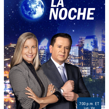
7:00 p.m. ET
Lun - Vie