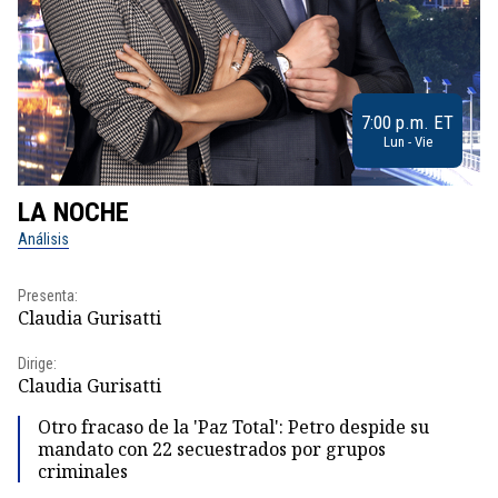
7:00 p.m. ET
Lun - Vie
LA NOCHE
L
Análisis
No
Presenta:
Pr
Claudia Gurisatti
Id
Dirige:
Dir
Claudia Gurisatti
Id
Otro fracaso de la 'Paz Total': Petro despide su
mandato con 22 secuestrados por grupos
criminales