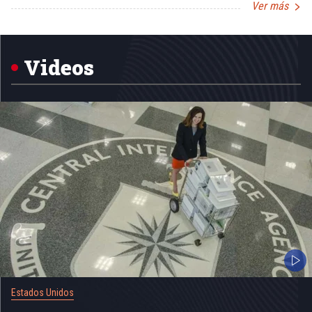
Ver más
Item
1
of
5
Videos
Estados Unidos