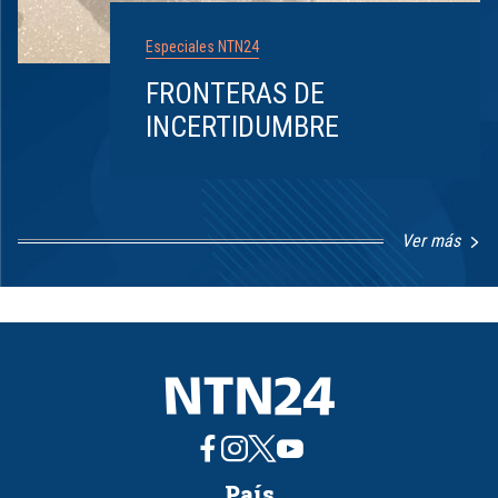
Especiales NTN24
FRONTERAS DE
INCERTIDUMBRE
Ver más
Item
1
of
8
País