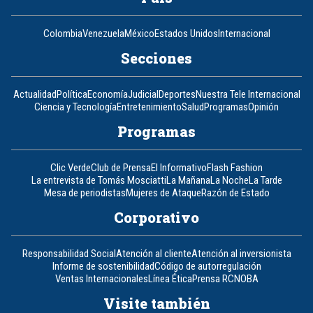
Colombia
Venezuela
México
Estados Unidos
Internacional
Secciones
Actualidad
Política
Economía
Judicial
Deportes
Nuestra Tele Internacional
Ciencia y Tecnología
Entretenimiento
Salud
Programas
Opinión
Programas
Clic Verde
Club de Prensa
El Informativo
Flash Fashion
La entrevista de Tomás Mosciatti
La Mañana
La Noche
La Tarde
Mesa de periodistas
Mujeres de Ataque
Razón de Estado
Corporativo
Responsabilidad Social
Atención al cliente
Atención al inversionista
Informe de sostenibilidad
Código de autorregulación
Ventas Internacionales
Línea Ética
Prensa RCN
OBA
Visite también