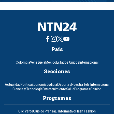
1
of
8
País
Colombia
Venezuela
México
Estados Unidos
Internacional
Secciones
Actualidad
Política
Economía
Judicial
Deportes
Nuestra Tele Internacional
Ciencia y Tecnología
Entretenimiento
Salud
Programas
Opinión
Programas
Clic Verde
Club de Prensa
El Informativo
Flash Fashion