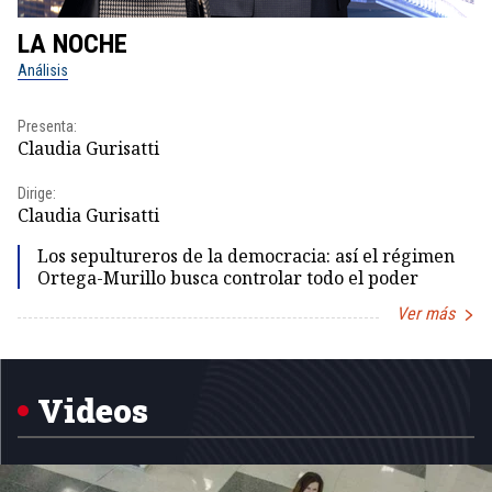
LA NOCHE
L
Análisis
No
Presenta:
Pr
Claudia Gurisatti
Id
Dirige:
Dir
Claudia Gurisatti
Id
Los sepultureros de la democracia: así el régimen
Ortega-Murillo busca controlar todo el poder
Ver más
Item
1
of
5
Videos