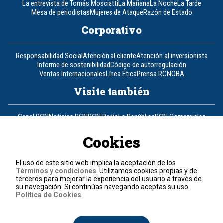
La entrevista de Tomás Mosciatti
La Mañana
La Noche
La Tarde
Mesa de periodistas
Mujeres de Ataque
Razón de Estado
Corporativo
Responsabilidad Social
Atención al cliente
Atención al inversionista
Informe de sostenibilidad
Código de autorregulación
Ventas Internacionales
Línea Ética
Prensa RCN
OBA
Visite también
Canal RCN
Noticias RCN
RCN Radio
La República
RCN Comerciales
Nuestra Tele Internacional
Novelas
Fides
TDT
Un producto de RCN Televisión
RCN Total
Cookies
Contáctenos
El uso de este sitio web implica la aceptación de los
Términos y condiciones
. Utilizamos cookies propias y de
Teléfono
+57 (601) 426 92 92
terceros para mejorar la experiencia del usuario a través de
su navegación. Si continúas navegando aceptas su uso.
Política de Cookies
.
Política de datos personales
Política de cookies
Términos y condiciones