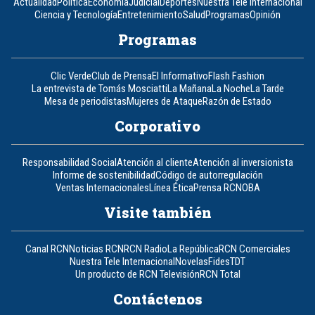
Actualidad
Política
Economía
Judicial
Deportes
Nuestra Tele Internacional
Ciencia y Tecnología
Entretenimiento
Salud
Programas
Opinión
Programas
Clic Verde
Club de Prensa
El Informativo
Flash Fashion
La entrevista de Tomás Mosciatti
La Mañana
La Noche
La Tarde
Mesa de periodistas
Mujeres de Ataque
Razón de Estado
Corporativo
Responsabilidad Social
Atención al cliente
Atención al inversionista
Informe de sostenibilidad
Código de autorregulación
Ventas Internacionales
Línea Ética
Prensa RCN
OBA
Visite también
Canal RCN
Noticias RCN
RCN Radio
La República
RCN Comerciales
Nuestra Tele Internacional
Novelas
Fides
TDT
Un producto de RCN Televisión
RCN Total
Contáctenos