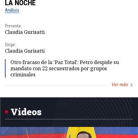
LA NOCHE
L
Análisis
No
Presenta:
Pr
Claudia Gurisatti
Id
Dirige:
Dir
Claudia Gurisatti
Id
Otro fracaso de la 'Paz Total': Petro despide su
mandato con 22 secuestrados por grupos
criminales
Ver más
Item
1
of
5
Videos