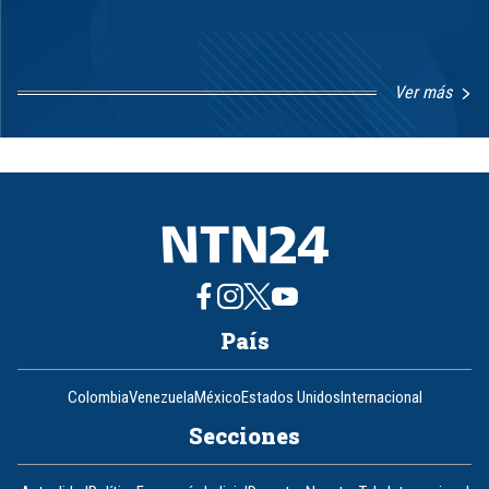
Ver más
Item
1
of
8
País
Colombia
Venezuela
México
Estados Unidos
Internacional
Secciones