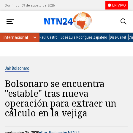
EN VIVO
Domingo, 09 de agosto de 2026
Raúl Castro
José Luis Rodríguez Zapatero
Díaz-Canel
Cu
Jair Bolsonaro
Bolsonaro se encuentra
"estable" tras nueva
operación para extraer un
cálculo en la vejiga
septiembre 25, 2020
Por: Redacción NTN24