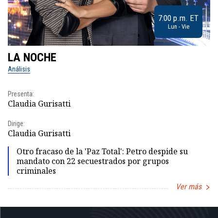
7:00 p.m. ET
Lun - Vie
LA NOCHE
L
Análisis
No
Presenta:
Pr
Claudia Gurisatti
Id
Dirige:
Dir
Claudia Gurisatti
Id
Otro fracaso de la 'Paz Total': Petro despide su
mandato con 22 secuestrados por grupos
criminales
Ver más
Item
1
of