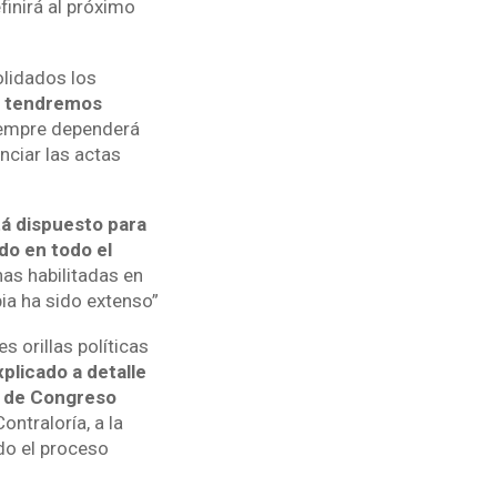
finirá al próximo
olidados los
s tendremos
empre dependerá
nciar las actas
á dispuesto para
do en todo el
as habilitadas en
bia ha sido extenso”
s orillas políticas
plicado a detalle
s de Congreso
ntraloría, a la
odo el proceso