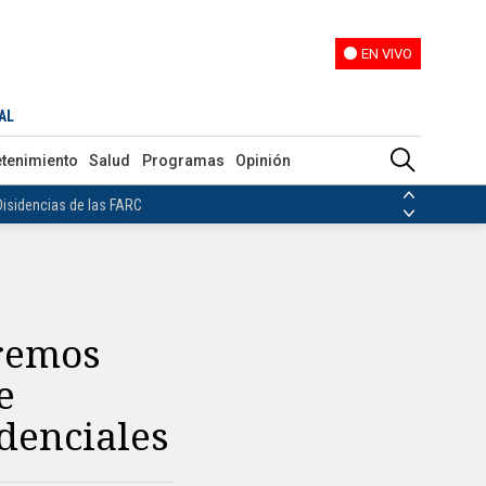
EN VIVO
EN VIVO
residenciales
AL
ias de las FARC
etenimiento
Salud
Programas
Opinión
ezuela
Nicolás Maduro
Disidencias de las FARC
 en Venezuela
Nicolás Maduro
dremos
e
denciales