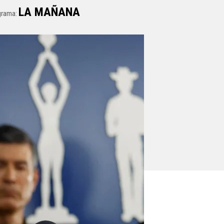
LA MAÑANA
grama: