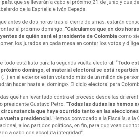
 país
, que se llevarán a cabo el próximo 21 de junio y que de
elardo de la Espriella e Iván Cepeda.
e antes de dos horas tras el cierre de urnas, estarán cons
econteo el próximo domingo:
“Calculamos que en dos hora
yentes de quién será el presidente de Colombia
como si
tomen los jurados en cada mesa en contar los votos y dilige
todo está listo para la segunda vuelta electoral: “
Todo est
 próximo domingo, el material electoral se está repartien
(…) en el exterior están votando más de un millón de person
odrán hacer hasta el domingo. El ciclo electoral para Colom
dudas que han levantado contra el proceso desde las diferente
o presidente Gustavo Petro: “
Todas las dudas las hemos ex
r circunstancia que haya ocurrido tanto en las eleccione
a vuelta presidencial.
Hemos convocado a la Fiscalía, a la Co
cional, a los partidos políticos, en fin, para que vean que t
vado a cabo con absoluta integridad”.