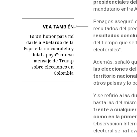
presidenciales del
mandatario entre Ab
Penagos aseguró qu
o
VEA TAMBIÉN
resultados del pr
resultados conclu
“Es un honor para mí
del tiempo que se 
darle a Abelardo de la
Espriella mi completo y
electorales”.
total apoyo”: nuevo
mensaje de Trump
Además, señaló que 
sobre elecciones en
las elecciones del
Colombia
territorio nacional
otros países y lo p
Y se refirió a las 
hasta las del mism
frente a cualquie
como en la primer
Observación Interna
electoral se ha lle