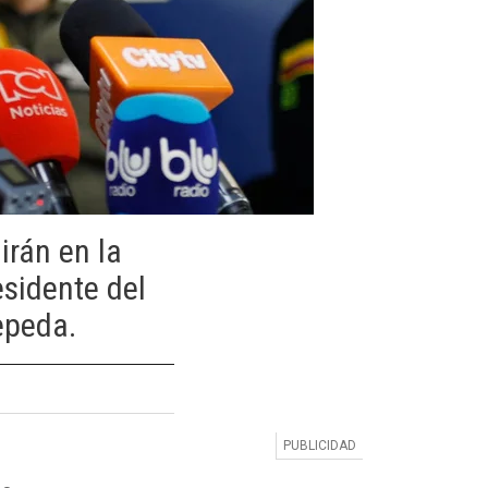
irán en la
esidente del
epeda.