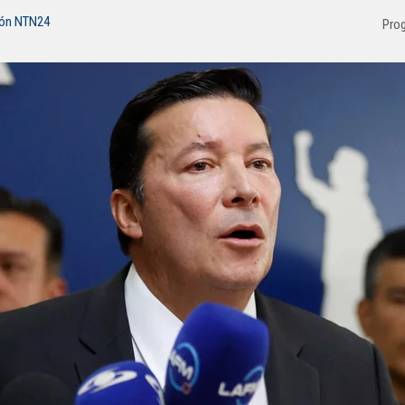
ión NTN24
Pro