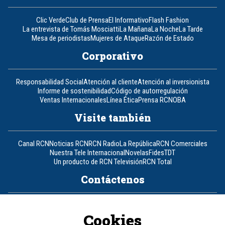
Clic Verde
Club de Prensa
El Informativo
Flash Fashion
La entrevista de Tomás Mosciatti
La Mañana
La Noche
La Tarde
Mesa de periodistas
Mujeres de Ataque
Razón de Estado
Corporativo
Responsabilidad Social
Atención al cliente
Atención al inversionista
Informe de sostenibilidad
Código de autorregulación
Ventas Internacionales
Línea Ética
Prensa RCN
OBA
Visite también
Canal RCN
Noticias RCN
RCN Radio
La República
RCN Comerciales
Nuestra Tele Internacional
Novelas
Fides
TDT
Un producto de RCN Televisión
RCN Total
Contáctenos
Teléfono
+57 (601) 426 92 92
Cookies