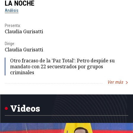
LA NOCHE
L
Análisis
No
Presenta:
Pr
Claudia Gurisatti
Id
Dirige:
Dir
Claudia Gurisatti
Id
Otro fracaso de la 'Paz Total': Petro despide su
mandato con 22 secuestrados por grupos
criminales
Ver más
Item
1
of
5
Videos