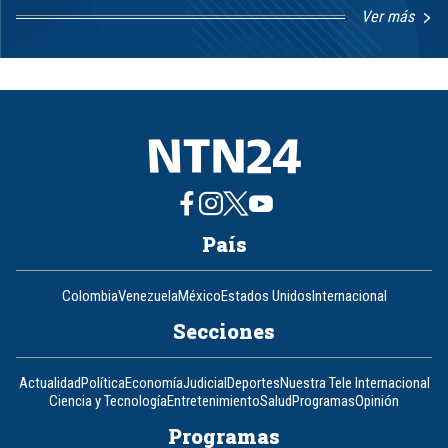
Ver más
Item
1
of
8
País
Colombia
Venezuela
México
Estados Unidos
Internacional
Secciones
Actualidad
Política
Economía
Judicial
Deportes
Nuestra Tele Internacional
Ciencia y Tecnología
Entretenimiento
Salud
Programas
Opinión
Programas