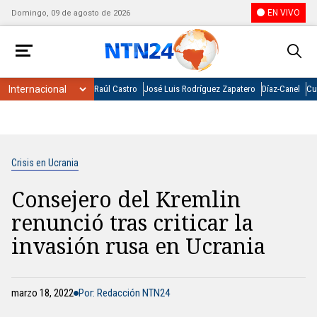
EN VIVO
Domingo, 09 de agosto de 2026
Raúl Castro
José Luis Rodríguez Zapatero
Díaz-Canel
Cu
Crisis en Ucrania
Consejero del Kremlin
renunció tras criticar la
invasión rusa en Ucrania
marzo 18, 2022
Por: Redacción NTN24