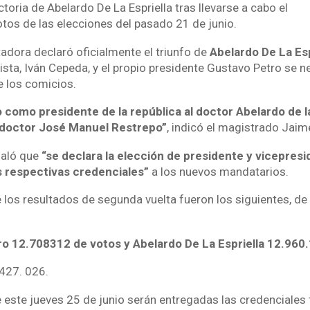
ctoria de Abelardo De La Espriella tras llevarse a cabo el
otos de las elecciones del pasado 21 de junio.
adora declaró oficialmente el triunfo de
Abelardo De La Esp
lista, Iván Cepeda, y el propio presidente Gustavo Petro se 
e los comicios.
 como presidente de la república al doctor Abelardo de l
 doctor José Manuel Restrepo”
, indicó el magistrado Jai
ñaló que
“se declara la elección de presidente y vicepresi
s respectivas credenciales”
a los nuevos mandatarios.
 los resultados de segunda vuelta fueron los siguientes, de
o 12.708312 de votos y Abelardo De La Espriella 12.960.
 427. 026.
 este jueves 25 de junio serán entregadas las credenciales 