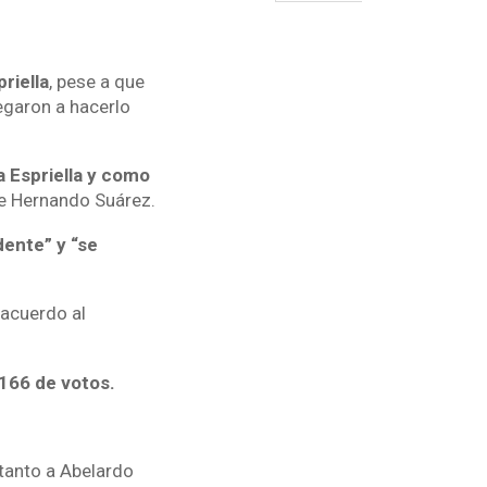
riella
, pese a que
negaron a hacerlo
a Espriella y como
me Hernando Suárez.
dente” y “se
 acuerdo al
166 de votos.
tanto a Abelardo