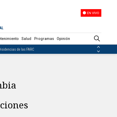
EN VIVO
EN VIVO
ecciones presidenciales
AL
ias de las FARC
etenimiento
Salud
Programas
Opinión
ezuela
Nicolás Maduro
Disidencias de las FARC
 en Venezuela
Nicolás Maduro
mbia
cciones