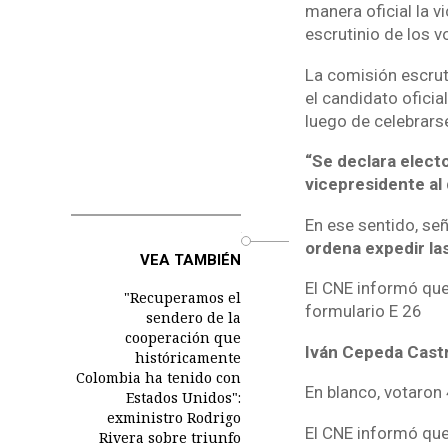
manera oficial la vi
escrutinio de los v
La comisión escrut
el candidato oficia
luego de celebrars
“Se declara electo
vicepresidente al
En ese sentido, se
o
ordena expedir la
VEA TAMBIÉN
El CNE informó que
"Recuperamos el
formulario E 26
sendero de la
cooperación que
Iván Cepeda Castr
históricamente
Colombia ha tenido con
En blanco, votaron
Estados Unidos":
exministro Rodrigo
El CNE informó que
Rivera sobre triunfo