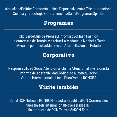
Actualidad
Política
Economía
Judicial
Deportes
Nuestra Tele Internacional
Ciencia y Tecnología
Entretenimiento
Salud
Programas
Opinión
Programas
Clic Verde
Club de Prensa
El Informativo
Flash Fashion
La entrevista de Tomás Mosciatti
La Mañana
La Noche
La Tarde
Mesa de periodistas
Mujeres de Ataque
Razón de Estado
Corporativo
Responsabilidad Social
Atención al cliente
Atención al inversionista
Informe de sostenibilidad
Código de autorregulación
Ventas Internacionales
Línea Ética
Prensa RCN
OBA
Visite también
Canal RCN
Noticias RCN
RCN Radio
La República
RCN Comerciales
Nuestra Tele Internacional
Novelas
Fides
TDT
Un producto de RCN Televisión
RCN Total