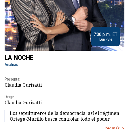
7:00 p.m. ET
Lun - Vie
LA NOCHE
L
Análisis
No
Presenta:
Pr
Claudia Gurisatti
Id
Dirige:
Dir
Claudia Gurisatti
Id
Los sepultureros de la democracia: así el régimen
Ortega-Murillo busca controlar todo el poder
Ver más