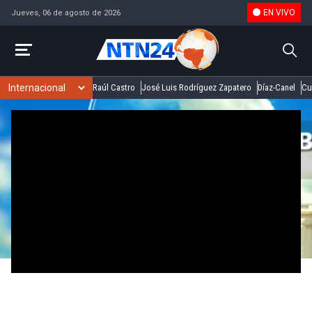
EN VIVO
Jueves, 06 de agosto de 2026
Raúl Castro
José Luis Rodríguez Zapatero
Díaz-Canel
Cu