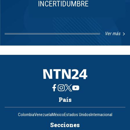
INCERTIDUMBRE
Ver más
Item
1
of
8
País
Colombia
Venezuela
México
Estados Unidos
Internacional
Secciones