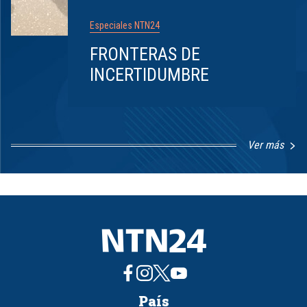
Especiales NTN24
FRONTERAS DE
INCERTIDUMBRE
Ver más
Item
1
of
8
País