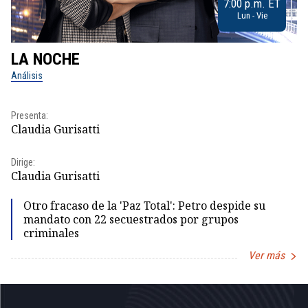
7:00 p.m. ET
Lun - Vie
LA NOCHE
L
Análisis
No
Pr
Presenta:
Id
Claudia Gurisatti
Dir
Dirige:
Id
Claudia Gurisatti
Otro fracaso de la 'Paz Total': Petro despide su
mandato con 22 secuestrados por grupos
criminales
Ver más
Item
1
of
5