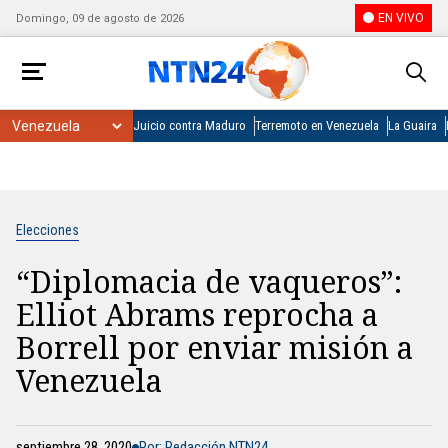
EN VIVO
Domingo, 09 de agosto de 2026
Juicio contra Maduro
Terremoto en Venezuela
La Guaira
Elecciones
“Diplomacia de vaqueros”:
Elliot Abrams reprocha a
Borrell por enviar misión a
Venezuela
septiembre 28, 2020
Por: Redacción NTN24