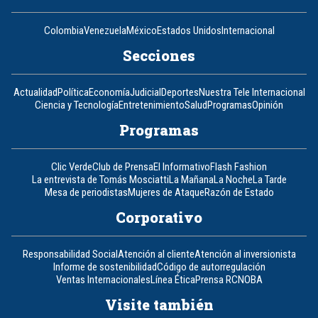
Colombia
Venezuela
México
Estados Unidos
Internacional
Secciones
Actualidad
Política
Economía
Judicial
Deportes
Nuestra Tele Internacional
Ciencia y Tecnología
Entretenimiento
Salud
Programas
Opinión
Programas
Clic Verde
Club de Prensa
El Informativo
Flash Fashion
La entrevista de Tomás Mosciatti
La Mañana
La Noche
La Tarde
Mesa de periodistas
Mujeres de Ataque
Razón de Estado
Corporativo
Responsabilidad Social
Atención al cliente
Atención al inversionista
Informe de sostenibilidad
Código de autorregulación
Ventas Internacionales
Línea Ética
Prensa RCN
OBA
Visite también