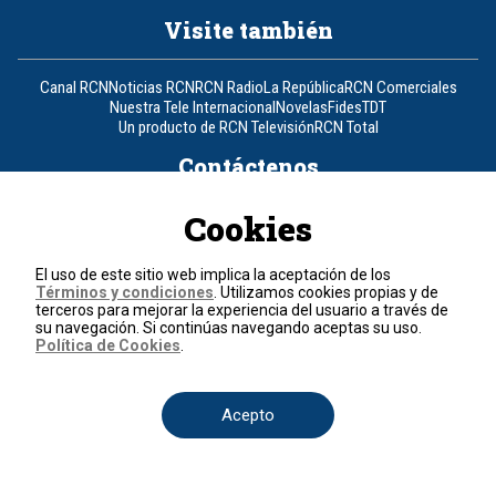
Visite también
Canal RCN
Noticias RCN
RCN Radio
La República
RCN Comerciales
Nuestra Tele Internacional
Novelas
Fides
TDT
Un producto de RCN Televisión
RCN Total
Contáctenos
Cookies
Teléfono
+57 (601) 426 92 92
El uso de este sitio web implica la aceptación de los
Política de datos personales
Términos y condiciones
. Utilizamos cookies propias y de
Política de cookies
terceros para mejorar la experiencia del usuario a través de
Términos y condiciones
su navegación. Si continúas navegando aceptas su uso.
Política de Cookies
.
© 2026, RCN Medios.
Todos los derechos reservados.
Organización Ardila Lülle - www.oal.com.co
Acepto