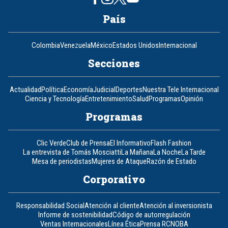
País
Colombia
Venezuela
México
Estados Unidos
Internacional
Secciones
Actualidad
Política
Economía
Judicial
Deportes
Nuestra Tele Internacional
Ciencia y Tecnología
Entretenimiento
Salud
Programas
Opinión
Programas
Clic Verde
Club de Prensa
El Informativo
Flash Fashion
La entrevista de Tomás Mosciatti
La Mañana
La Noche
La Tarde
Mesa de periodistas
Mujeres de Ataque
Razón de Estado
Corporativo
Responsabilidad Social
Atención al cliente
Atención al inversionista
Informe de sostenibilidad
Código de autorregulación
Ventas Internacionales
Línea Ética
Prensa RCN
OBA