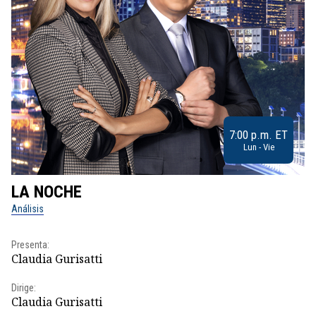
7:00 p.m. ET
Lun - Vie
LA NOCHE
L
Análisis
No
Presenta:
Pr
Claudia Gurisatti
Id
Dirige:
Dir
Claudia Gurisatti
Id