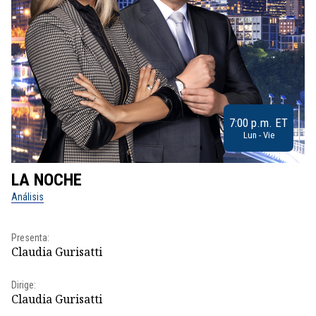
7:00 p.m. ET
Lun - Vie
LA NOCHE
L
Análisis
No
Pr
Presenta:
Id
Claudia Gurisatti
Dir
Dirige:
Id
Claudia Gurisatti