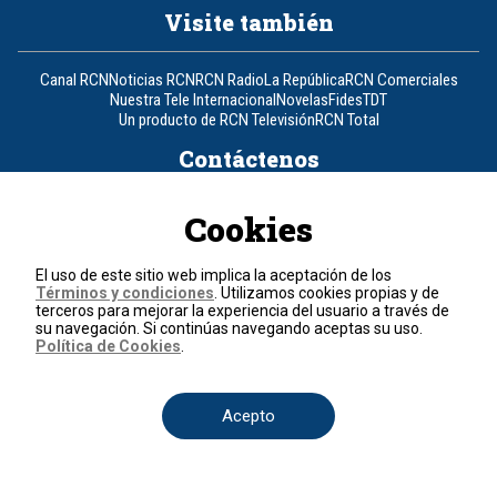
Visite también
Canal RCN
Noticias RCN
RCN Radio
La República
RCN Comerciales
Nuestra Tele Internacional
Novelas
Fides
TDT
Un producto de RCN Televisión
RCN Total
Contáctenos
Teléfono
+57 (601) 426 92 92
Cookies
Política de datos personales
El uso de este sitio web implica la aceptación de los
Política de cookies
Términos y condiciones
. Utilizamos cookies propias y de
Términos y condiciones
terceros para mejorar la experiencia del usuario a través de
su navegación. Si continúas navegando aceptas su uso.
Política de Cookies
.
© 2026, RCN Medios.
Todos los derechos reservados.
Organización Ardila Lülle - www.oal.com.co
Acepto