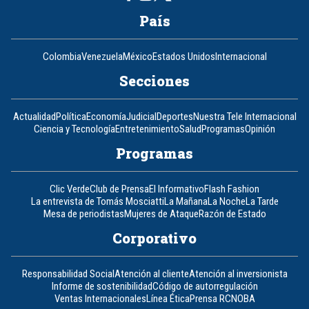
País
Colombia
Venezuela
México
Estados Unidos
Internacional
Secciones
Actualidad
Política
Economía
Judicial
Deportes
Nuestra Tele Internacional
Ciencia y Tecnología
Entretenimiento
Salud
Programas
Opinión
Programas
Clic Verde
Club de Prensa
El Informativo
Flash Fashion
La entrevista de Tomás Mosciatti
La Mañana
La Noche
La Tarde
Mesa de periodistas
Mujeres de Ataque
Razón de Estado
Corporativo
Responsabilidad Social
Atención al cliente
Atención al inversionista
Informe de sostenibilidad
Código de autorregulación
Ventas Internacionales
Línea Ética
Prensa RCN
OBA