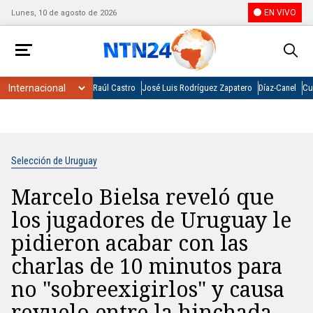
EN VIVO
Lunes, 10 de agosto de 2026
Raúl Castro
José Luis Rodríguez Zapatero
Díaz-Canel
Cu
Selección de Uruguay
Marcelo Bielsa reveló que
los jugadores de Uruguay le
pidieron acabar con las
charlas de 10 minutos para
no "sobreexigirlos" y causa
revuelo entre la hinchada