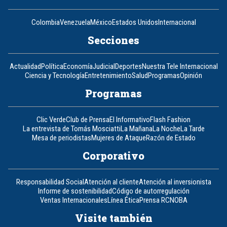
Colombia
Venezuela
México
Estados Unidos
Internacional
Secciones
Actualidad
Política
Economía
Judicial
Deportes
Nuestra Tele Internacional
Ciencia y Tecnología
Entretenimiento
Salud
Programas
Opinión
Programas
Clic Verde
Club de Prensa
El Informativo
Flash Fashion
La entrevista de Tomás Mosciatti
La Mañana
La Noche
La Tarde
Mesa de periodistas
Mujeres de Ataque
Razón de Estado
Corporativo
Responsabilidad Social
Atención al cliente
Atención al inversionista
Informe de sostenibilidad
Código de autorregulación
Ventas Internacionales
Línea Ética
Prensa RCN
OBA
Visite también