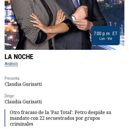
7:00 p.m. ET
Lun - Vie
LA NOCHE
L
Análisis
No
Presenta:
Pr
Claudia Gurisatti
Id
Dirige:
Dir
Claudia Gurisatti
Id
Otro fracaso de la 'Paz Total': Petro despide su
mandato con 22 secuestrados por grupos
criminales