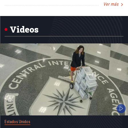
Ver más
Item
1
of
5
Videos
Estados Unidos