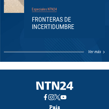
Especiales NTN24
FRONTERAS DE
INCERTIDUMBRE
Ver más
Item
1
of
8
País