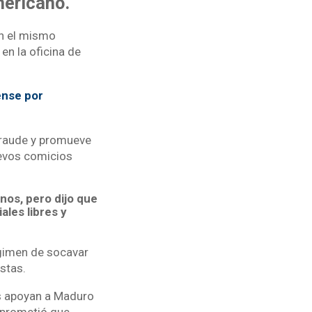
mericano.
n el mismo
 en la oficina de
ense por
fraude y promueve
nuevos comicios
nos, pero dijo que
les libres y
égimen de socavar
stas.
es apoyan a Maduro