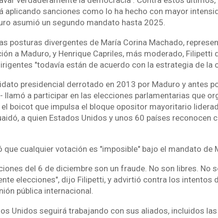
ocavar verdaderamente la democracia". Contra estos últimos,
á aplicando sanciones como lo ha hecho con mayor intensi
uro asumió un segundo mandato hasta 2025.
as posturas divergentes de María Corina Machado, represen
ción a Maduro, y Henrique Capriles, más moderado, Filipetti d
rigentes "todavía están de acuerdo con la estrategia de la o
didato presidencial derrotado en 2013 por Maduro y antes p
- llamó a participar en las elecciones parlamentarias que or
el boicot que impulsa el bloque opositor mayoritario liderad
Guaidó, a quien Estados Unidos y unos 60 países reconocen
ló que cualquier votación es "imposible" bajo el mandato de
iones del 6 de diciembre son un fraude. No son libres. No s
nte elecciones", dijo Filipetti, y advirtió contra los intento
nión pública internacional.
ados Unidos seguirá trabajando con sus aliados, incluidos la