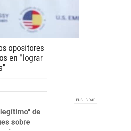
os opositores
os en "lograr
s"
legítimo" de
ues sobre