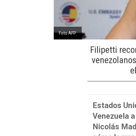
Foto AFP
Filipetti re
venezolanos,
e
Estados Unid
Venezuela a 
Nicolás Mad