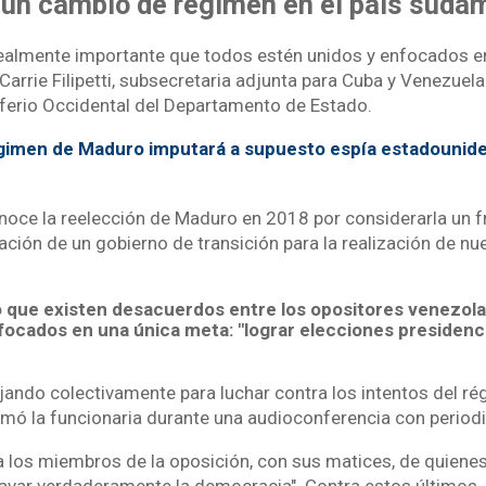
 un cambio de régimen en el país suda
ealmente importante que todos estén unidos y enfocados e
o Carrie Filipetti, subsecretaria adjunta para Cuba y Venezuela
ferio Occidental del Departamento de Estado.
imen de Maduro imputará a supuesto espía estadounid
oce la reelección de Maduro en 2018 por considerarla un 
alación de un gobierno de transición para la realización de 
ió que existen desacuerdos entre los opositores venezola
ocados en una única meta: "lograr elecciones presidencia
jando colectivamente para luchar contra los intentos del r
irmó la funcionaria durante una audioconferencia con periodi
ió a los miembros de la oposición, con sus matices, de quien