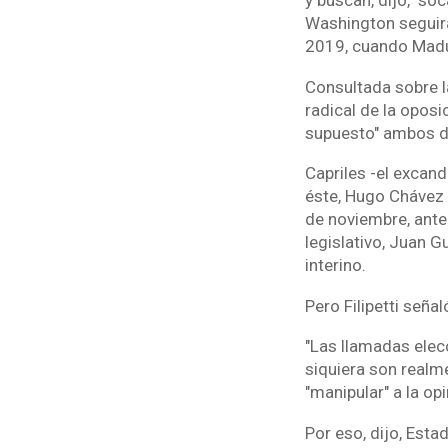
y buscan, dijo, "s
Washington seguir
2019, cuando Mad
Consultada sobre l
radical de la oposi
supuesto" ambos di
Capriles -el excan
éste, Hugo Chávez 
de noviembre, ante 
legislativo, Juan 
interino.
Pero Filipetti seña
"Las llamadas elecc
siquiera son realme
"manipular" a la opi
Por eso, dijo, Est