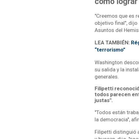
cómo lograr
"Creemos que es r
objetivo final", dij
Asuntos del Hemis
LEA TAMBIÉN:
Rég
“terrorismo”
Washington descon
su salida y la inst
generales.
Filipetti reconoc
todos parecen enf
justas".
"Todos están traba
la democracia", af
Filipetti distingu