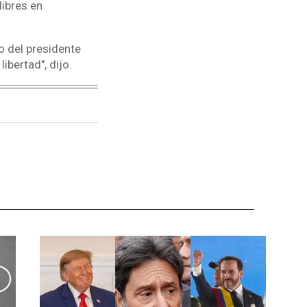
ibres en
.
o del presidente
ibertad", dijo.