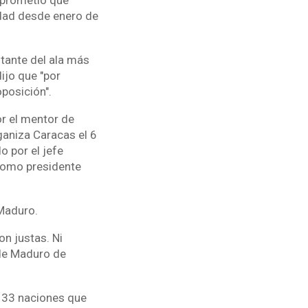
 prometió que
dad desde enero de
tante del ala más
ijo que "por
posición".
or el mentor de
ganiza Caracas el 6
o por el jefe
 como presidente
 Maduro.
on justas. Ni
s de Maduro de
s 33 naciones que