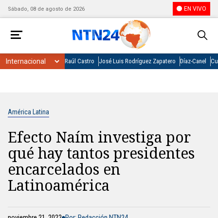
EN VIVO
Sábado, 08 de agosto de 2026
Raúl Castro
José Luis Rodríguez Zapatero
Díaz-Canel
Cu
América Latina
Efecto Naím investiga por
qué hay tantos presidentes
encarcelados en
Latinoamérica
noviembre 21, 2022
Por: Redacción NTN24