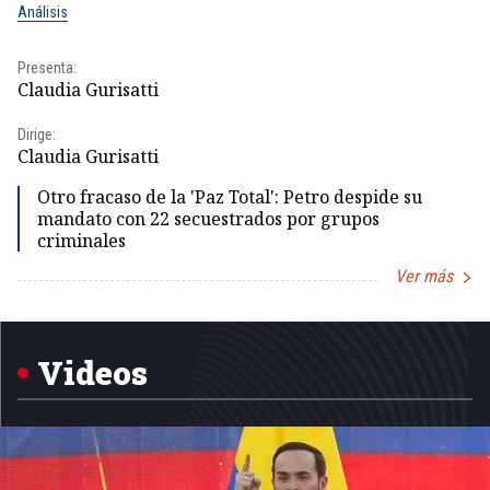
Análisis
No
Presenta:
Pr
Claudia Gurisatti
Id
Dirige:
Dir
Claudia Gurisatti
Id
Otro fracaso de la 'Paz Total': Petro despide su
mandato con 22 secuestrados por grupos
criminales
Ver más
Item
1
of
5
Videos