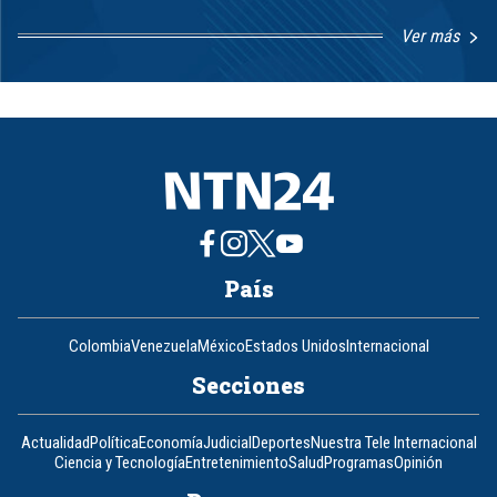
Ver más
Item
1
of
8
País
Colombia
Venezuela
México
Estados Unidos
Internacional
Secciones
Actualidad
Política
Economía
Judicial
Deportes
Nuestra Tele Internacional
Ciencia y Tecnología
Entretenimiento
Salud
Programas
Opinión