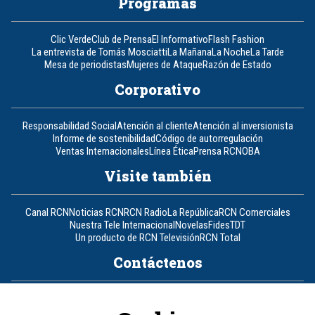
Programas
Clic Verde
Club de Prensa
El Informativo
Flash Fashion
La entrevista de Tomás Mosciatti
La Mañana
La Noche
La Tarde
Mesa de periodistas
Mujeres de Ataque
Razón de Estado
Corporativo
Responsabilidad Social
Atención al cliente
Atención al inversionista
Informe de sostenibilidad
Código de autorregulación
Ventas Internacionales
Línea Ética
Prensa RCN
OBA
Visite también
Canal RCN
Noticias RCN
RCN Radio
La República
RCN Comerciales
Nuestra Tele Internacional
Novelas
Fides
TDT
Un producto de RCN Televisión
RCN Total
Contáctenos
Teléfono
+57 (601) 426 92 92