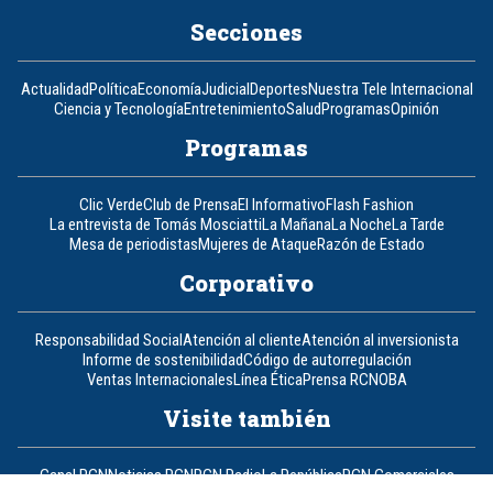
Secciones
Actualidad
Política
Economía
Judicial
Deportes
Nuestra Tele Internacional
Ciencia y Tecnología
Entretenimiento
Salud
Programas
Opinión
Programas
Clic Verde
Club de Prensa
El Informativo
Flash Fashion
La entrevista de Tomás Mosciatti
La Mañana
La Noche
La Tarde
Mesa de periodistas
Mujeres de Ataque
Razón de Estado
Corporativo
Responsabilidad Social
Atención al cliente
Atención al inversionista
Informe de sostenibilidad
Código de autorregulación
Ventas Internacionales
Línea Ética
Prensa RCN
OBA
Visite también
Canal RCN
Noticias RCN
RCN Radio
La República
RCN Comerciales