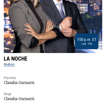
7:00 p.m. ET
Lun - Vie
LA NOCHE
L
Análisis
No
Presenta:
Pr
Claudia Gurisatti
Id
Dirige:
Dir
Claudia Gurisatti
Id