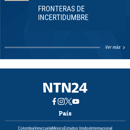
FRONTERAS DE
INCERTIDUMBRE
Ver más
Item
1
of
8
País
Colombia
Venezuela
México
Estados Unidos
Internacional