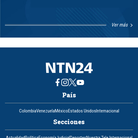
Ver más
Item
1
of
8
País
Colombia
Venezuela
México
Estados Unidos
Internacional
Secciones
Actualidad
Política
Economía
Judicial
Deportes
Nuestra Tele Internacional