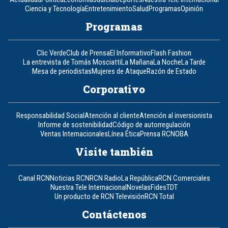
Ciencia y Tecnología
Entretenimiento
Salud
Programas
Opinión
Programas
Clic Verde
Club de Prensa
El Informativo
Flash Fashion
La entrevista de Tomás Mosciatti
La Mañana
La Noche
La Tarde
Mesa de periodistas
Mujeres de Ataque
Razón de Estado
Corporativo
Responsabilidad Social
Atención al cliente
Atención al inversionista
Informe de sostenibilidad
Código de autorregulación
Ventas Internacionales
Línea Ética
Prensa RCN
OBA
Visite también
Canal RCN
Noticias RCN
RCN Radio
La República
RCN Comerciales
Nuestra Tele Internacional
Novelas
Fides
TDT
Un producto de RCN Televisión
RCN Total
Contáctenos