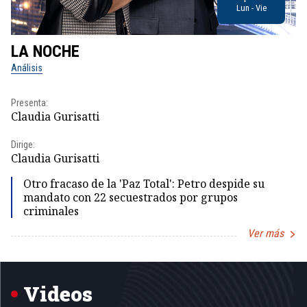
Lun - Vie
LA NOCHE
L
Análisis
No
Presenta:
Pr
Claudia Gurisatti
Id
Dirige:
Dir
Claudia Gurisatti
Id
Otro fracaso de la 'Paz Total': Petro despide su
mandato con 22 secuestrados por grupos
criminales
Ver más
Item
1
of
5
Videos