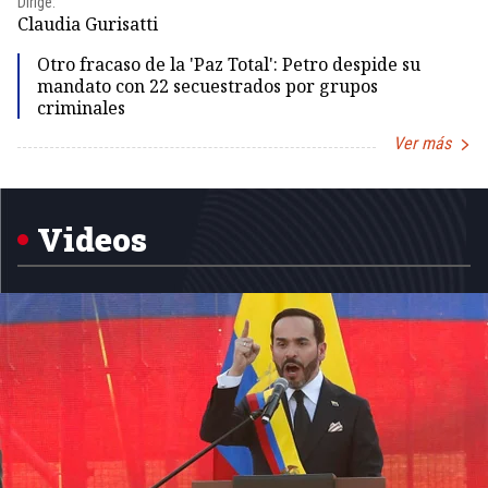
Dirige:
Dir
Claudia Gurisatti
Id
Otro fracaso de la 'Paz Total': Petro despide su
mandato con 22 secuestrados por grupos
criminales
Ver más
Item
1
of
5
Videos