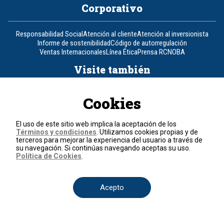
Corporativo
Responsabilidad Social
Atención al cliente
Atención al inversionista
Informe de sostenibilidad
Código de autorregulación
Ventas Internacionales
Línea Ética
Prensa RCN
OBA
Visite también
Canal RCN
Noticias RCN
RCN Radio
La República
RCN Comerciales
Cookies
Nuestra Tele Internacional
Novelas
Fides
TDT
Un producto de RCN Televisión
RCN Total
El uso de este sitio web implica la aceptación de los
Contáctenos
Términos y condiciones
. Utilizamos cookies propias y de
terceros para mejorar la experiencia del usuario a través de
su navegación. Si continúas navegando aceptas su uso.
Política de Cookies
.
Teléfono
+57 (601) 426 92 92
Política de datos personales
Acepto
Política de cookies
Términos y condiciones
© 2026, RCN Medios.