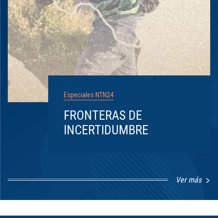
Especiales NTN24
FRONTERAS DE
INCERTIDUMBRE
Ver más
Item
1
of
8