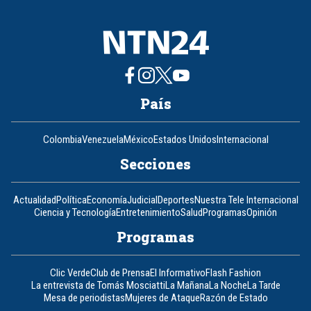
País
Colombia
Venezuela
México
Estados Unidos
Internacional
Secciones
Actualidad
Política
Economía
Judicial
Deportes
Nuestra Tele Internacional
Ciencia y Tecnología
Entretenimiento
Salud
Programas
Opinión
Programas
Clic Verde
Club de Prensa
El Informativo
Flash Fashion
La entrevista de Tomás Mosciatti
La Mañana
La Noche
La Tarde
Mesa de periodistas
Mujeres de Ataque
Razón de Estado