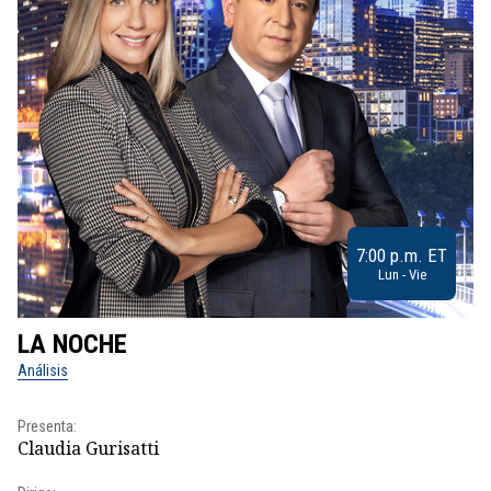
7:00 p.m. ET
Lun - Vie
LA NOCHE
L
Análisis
No
Presenta:
Pr
Claudia Gurisatti
Id