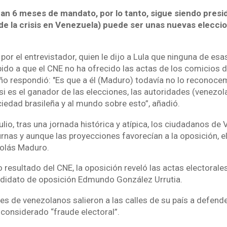
an 6 meses de mandato, por lo tanto, sigue siendo presi
 de la crisis en Venezuela) puede ser unas nuevas elecci
por el entrevistador, quien le dijo a Lula que ninguna de es
do a que el CNE no ha ofrecido las actas de los comicios del
ño respondió: "Es que a él (Maduro) todavía no lo reconoce
si es el ganador de las elecciones, las autoridades (venezol
ciedad brasileña y al mundo sobre esto”, añadió.
lio, tras una jornada histórica y atípica, los ciudadanos de
urnas y aunque las proyecciones favorecían a la oposición, e
colás Maduro.
 resultado del CNE, la oposición reveló las actas electorale
ndidato de oposición Edmundo González Urrutia.
es de venezolanos salieron a las calles de su país a defende
 considerado “fraude electoral”.