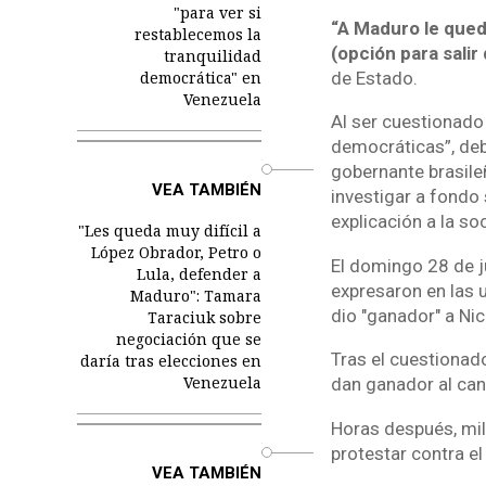
"para ver si
“A Maduro le qued
restablecemos la
(opción para salir
tranquilidad
de Estado.
democrática" en
Venezuela
Al ser cuestionado 
democráticas”, debi
o
gobernante brasile
VEA TAMBIÉN
investigar a fondo 
explicación a la so
"Les queda muy difícil a
López Obrador, Petro o
El domingo 28 de ju
Lula, defender a
expresaron en las 
Maduro": Tamara
dio "ganador" a Ni
Taraciuk sobre
negociación que se
Tras el cuestionado
daría tras elecciones en
Venezuela
dan ganador al ca
Horas después, mil
protestar contra el
o
VEA TAMBIÉN