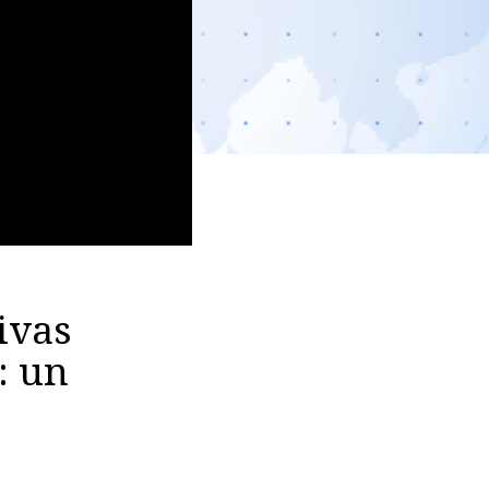
ivas
: un