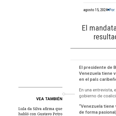
agosto 15, 2024
Por:
El mandatar
resulta
El presidente de Br
Venezuela tiene va
en el país caribeñ
En una entrevista, 
o
gobierno de coalici
VEA TAMBIÉN
“Venezuela tiene v
Lula da Silva afirma que
de forma pasional,
habló con Gustavo Petro