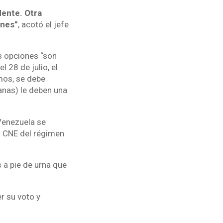
dente. Otra
ones”
, acotó el jefe
as opciones “son
 28 de julio, el
mos, se debe
anas) le deben una
 Venezuela se
l CNE del régimen
s a pie de urna que
r su voto y