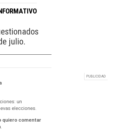
INFORMATIVO
cuestionados
e julio.
a
pciones: un
uevas elecciones.
no quiero comentar
.