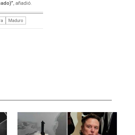
hado)”
, añadió.
ra
Maduro