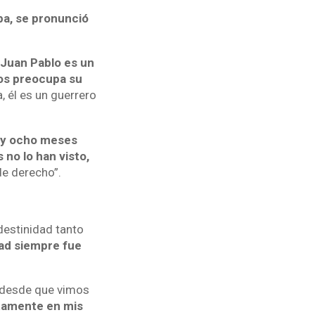
pa, se pronunció
Juan Pablo es un
Nos preocupa su
a, él es un guerrero
oy ocho meses
 no lo han visto,
de derecho”.
destinidad tanto
tad siempre fue
o desde que vimos
tamente en mis