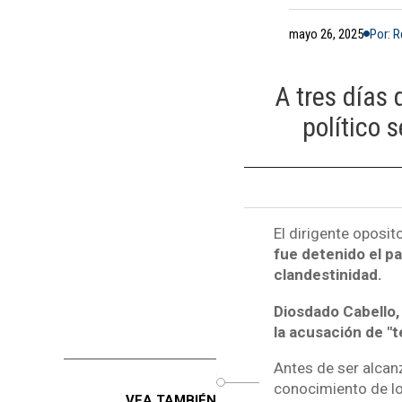
mayo 26, 2025
Por: 
A tres días 
político 
El dirigente oposit
fue detenido el p
clandestinidad.
Diosdado Cabello, 
la acusación de "t
Antes de ser alcan
o
conocimiento de l
VEA TAMBIÉN