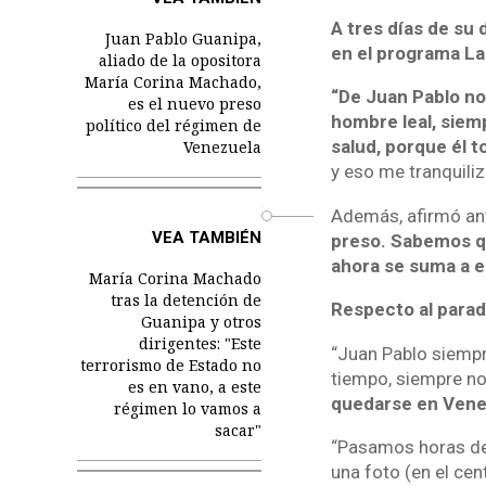
A tres días de su
Juan Pablo Guanipa,
en el programa L
aliado de la opositora
María Corina Machado,
“De Juan Pablo no
es el nuevo preso
hombre leal, siem
político del régimen de
salud, porque él 
Venezuela
y eso me tranquiliza
Además, afirmó ant
o
VEA TAMBIÉN
preso. Sabemos que
ahora se suma a e
María Corina Machado
tras la detención de
Respecto al parade
Guanipa y otros
dirigentes: "Este
“Juan Pablo siempre
terrorismo de Estado no
tiempo, siempre nos
es en vano, a este
quedarse en Vene
régimen lo vamos a
sacar"
“Pasamos horas de 
una foto (en el cen