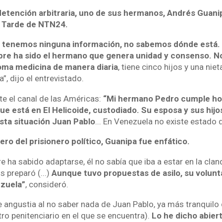
 detención arbitraria, uno de sus hermanos, Andrés Guani
a Tarde de NTN24.
 tenemos ninguna información, no sabemos dónde está. 
pre ha sido el hermano que genera unidad y consenso. 
toma medicina de manera diaria
, tiene cinco hijos y una niet
”, dijo el entrevistado.
e el canal de las Américas:
“Mi hermano Pedro cumple h
 está en El Helicoide, custodiado. Su esposa y sus hijos
sta situación Juan Pablo
... En Venezuela no existe estado 
ro del prisionero político, Guanipa fue enfático.
 ha sabido adaptarse, él no sabía que iba a estar en la clan
 preparó (...)
Aunque tuvo propuestas de asilo, su volun
zuela”
, consideró.
angustia al no saber nada de Juan Pablo, ya más tranquil
tro penitenciario en el que se encuentra).
Lo he dicho abier