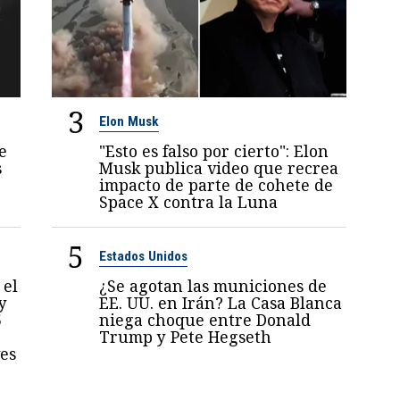
3
Elon Musk
e
"Esto es falso por cierto": Elon
s
Musk publica video que recrea
impacto de parte de cohete de
Space X contra la Luna
5
Estados Unidos
 el
¿Se agotan las municiones de
y
EE. UU. en Irán? La Casa Blanca
5
niega choque entre Donald
Trump y Pete Hegseth
es