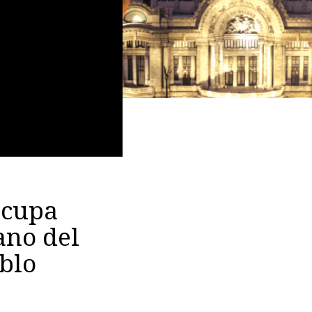
ocupa
ano del
blo