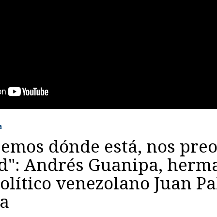
a
bemos dónde está, nos pre
ud": Andrés Guanipa, herm
olítico venezolano Juan Pa
a