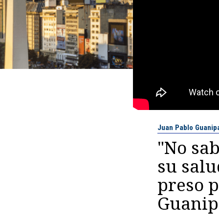
Juan Pablo Guanip
"No sa
su sal
preso p
Guanip