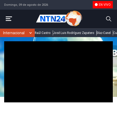
EN VIVO
Domingo, 09 de agosto de 2026
Raúl Castro
José Luis Rodríguez Zapatero
Díaz-Canel
Cu