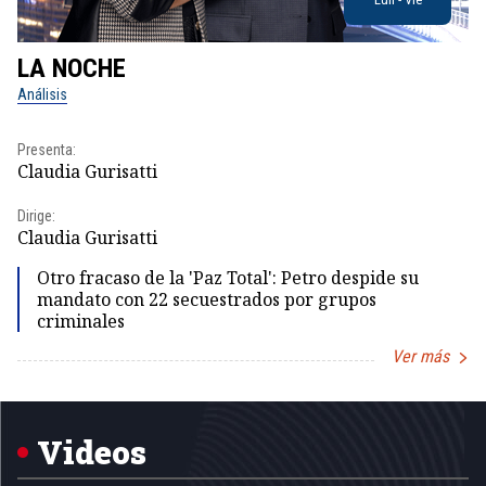
LA NOCHE
L
Análisis
No
Presenta:
Pr
Claudia Gurisatti
Id
Dirige:
Dir
Claudia Gurisatti
Id
Otro fracaso de la 'Paz Total': Petro despide su
mandato con 22 secuestrados por grupos
criminales
Ver más
Item
1
of
5
Videos