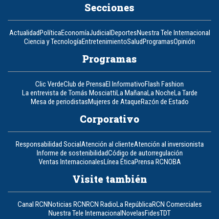
Secciones
Actualidad
Política
Economía
Judicial
Deportes
Nuestra Tele Internacional
Ciencia y Tecnología
Entretenimiento
Salud
Programas
Opinión
Programas
Clic Verde
Club de Prensa
El Informativo
Flash Fashion
La entrevista de Tomás Mosciatti
La Mañana
La Noche
La Tarde
Mesa de periodistas
Mujeres de Ataque
Razón de Estado
Corporativo
Responsabilidad Social
Atención al cliente
Atención al inversionista
Informe de sostenibilidad
Código de autorregulación
Ventas Internacionales
Línea Ética
Prensa RCN
OBA
Visite también
Canal RCN
Noticias RCN
RCN Radio
La República
RCN Comerciales
Nuestra Tele Internacional
Novelas
Fides
TDT