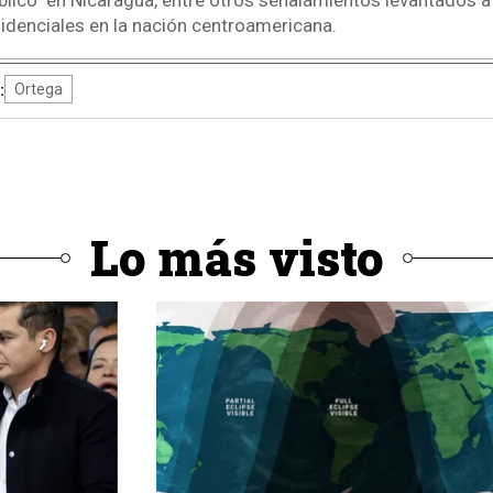
público" en Nicaragua, entre otros señalamientos levantados
sidenciales en la nación centroamericana.
:
Ortega
Lo más visto