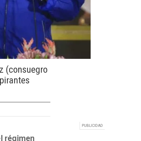
az (consuegro
pirantes
el régimen