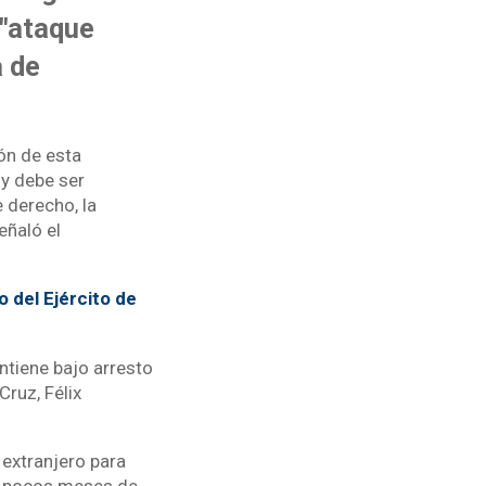
 "ataque
a de
ón de esta
 y debe ser
 derecho, la
eñaló el
 del Ejército de
ntiene bajo arresto
Cruz, Félix
 extranjero para