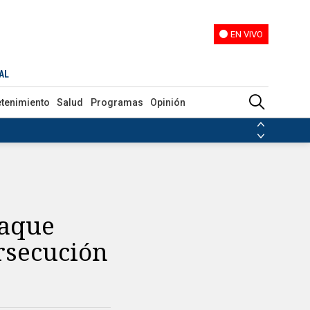
EN VIVO
EN VIVO
AL
etenimiento
Salud
Programas
Opinión
ias de las FARC
ezuela
Nicolás Maduro
Disidencias de las FARC
 en Venezuela
Nicolás Maduro
taque
rsecución