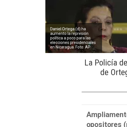
Daniel Ortega (d) ha
aumento la represión
política a poco para las
elecciones presidenciales
en Nicaragua. Foto: AP
La Policía d
de Orte
Ampliamente 
opositores (