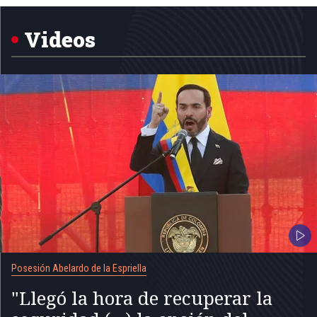
1
of
5
Videos
Posesión Abelardo de la Espriella
"Llegó la hora de recuperar la