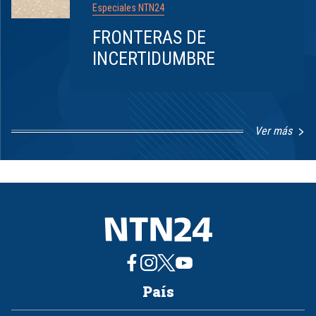
Especiales NTN24
FRONTERAS DE
INCERTIDUMBRE
Ver más
Item
1
of
8
País