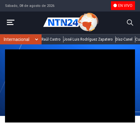
EN VIVO
Sábado, 08 de agosto de 2026
Raúl Castro
José Luis Rodríguez Zapatero
Díaz-Canel
Cu