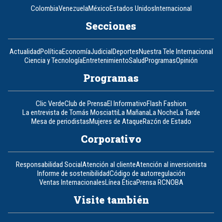
Colombia
Venezuela
México
Estados Unidos
Internacional
Secciones
Actualidad
Política
Economía
Judicial
Deportes
Nuestra Tele Internacional
Ciencia y Tecnología
Entretenimiento
Salud
Programas
Opinión
Programas
Clic Verde
Club de Prensa
El Informativo
Flash Fashion
La entrevista de Tomás Mosciatti
La Mañana
La Noche
La Tarde
Mesa de periodistas
Mujeres de Ataque
Razón de Estado
Corporativo
Responsabilidad Social
Atención al cliente
Atención al inversionista
Informe de sostenibilidad
Código de autorregulación
Ventas Internacionales
Línea Ética
Prensa RCN
OBA
Visite también