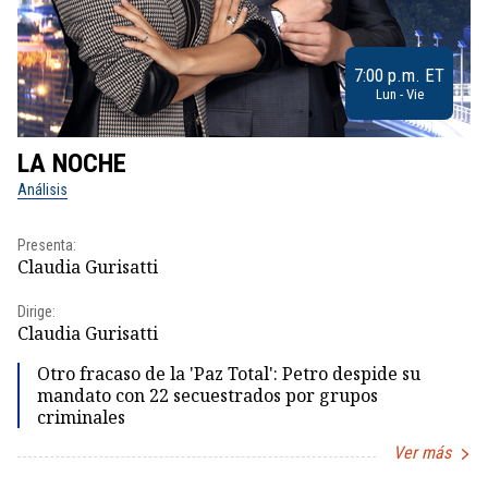
7:00 p.m. ET
Lun - Vie
LA NOCHE
L
Análisis
No
Presenta:
Pr
Claudia Gurisatti
Id
Dirige:
Dir
Claudia Gurisatti
Id
Otro fracaso de la 'Paz Total': Petro despide su
mandato con 22 secuestrados por grupos
criminales
Ver más
Item