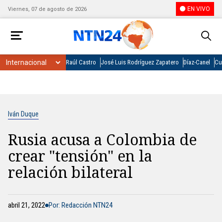
EN VIVO
Viernes, 07 de agosto de 2026
Raúl Castro
José Luis Rodríguez Zapatero
Díaz-Canel
Cu
Iván Duque
Rusia acusa a Colombia de
crear "tensión" en la
relación bilateral
abril 21, 2022
Por: Redacción NTN24