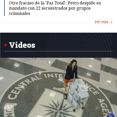
Otro fracaso de la 'Paz Total': Petro despide su
mandato con 22 secuestrados por grupos
criminales
Ver más
Item
1
of
5
Videos