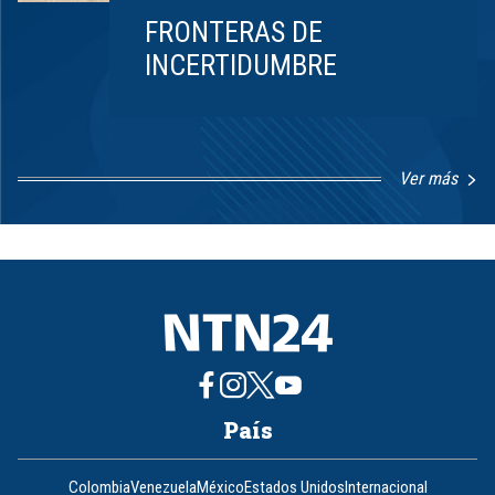
FRONTERAS DE
INCERTIDUMBRE
Ver más
Item
1
of
8
País
Colombia
Venezuela
México
Estados Unidos
Internacional