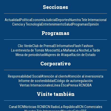
Secciones
Actualidad
Política
Economía
Judicial
Deportes
Nuestra Tele Internacional
Ciencia y Tecnología
Entretenimiento
Salud
Programas
Opinión
Programas
Clic Verde
Club de Prensa
El Informativo
Flash Fashion
La entrevista de Tomás Mosciatti
La Mañana
La Noche
La Tarde
Mesa de periodistas
Mujeres de Ataque
Razón de Estado
Corporativo
Responsabilidad Social
Atención al cliente
Atención al inversionista
Informe de sostenibilidad
Código de autorregulación
Ventas Internacionales
Línea Ética
Prensa RCN
OBA
Visite también
Canal RCN
Noticias RCN
RCN Radio
La República
RCN Comerciales