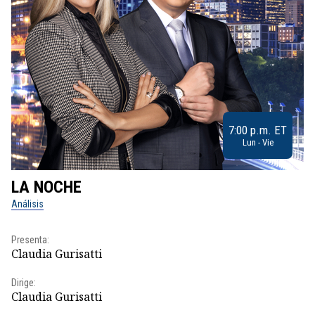
7:00 p.m. ET
Lun - Vie
LA NOCHE
L
Análisis
No
Presenta:
Pr
Claudia Gurisatti
Id
Dirige:
Dir
Claudia Gurisatti
Id