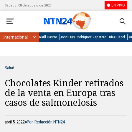
EN VIVO
Sábado, 08 de agosto de 2026
Raúl Castro
José Luis Rodríguez Zapatero
Díaz-Canel
Cu
Salud
Chocolates Kinder retirados
de la venta en Europa tras
casos de salmonelosis
abril 5, 2022
Por: Redacción NTN24