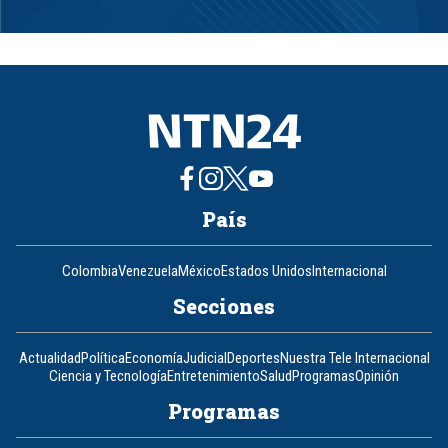
Item
1
of
8
País
Colombia
Venezuela
México
Estados Unidos
Internacional
Secciones
Actualidad
Política
Economía
Judicial
Deportes
Nuestra Tele Internacional
Ciencia y Tecnología
Entretenimiento
Salud
Programas
Opinión
Programas