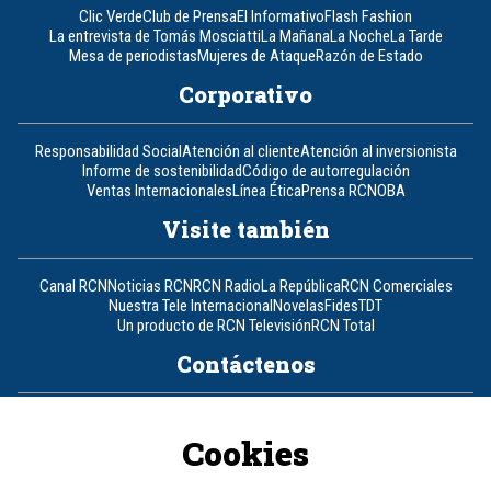
Clic Verde
Club de Prensa
El Informativo
Flash Fashion
La entrevista de Tomás Mosciatti
La Mañana
La Noche
La Tarde
Mesa de periodistas
Mujeres de Ataque
Razón de Estado
Corporativo
Responsabilidad Social
Atención al cliente
Atención al inversionista
Informe de sostenibilidad
Código de autorregulación
Ventas Internacionales
Línea Ética
Prensa RCN
OBA
Visite también
Canal RCN
Noticias RCN
RCN Radio
La República
RCN Comerciales
Nuestra Tele Internacional
Novelas
Fides
TDT
Un producto de RCN Televisión
RCN Total
Contáctenos
Teléfono
+57 (601) 426 92 92
Cookies
Política de datos personales