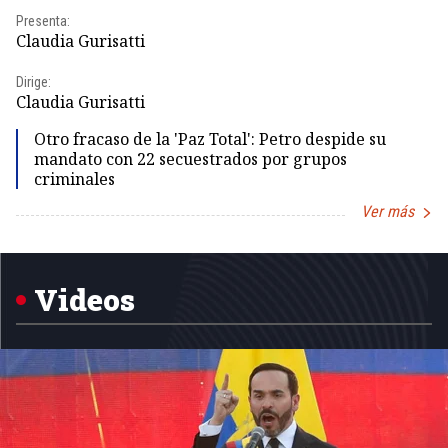
Presenta:
Pr
Claudia Gurisatti
Id
Dirige:
Dir
Claudia Gurisatti
Id
Otro fracaso de la 'Paz Total': Petro despide su
mandato con 22 secuestrados por grupos
criminales
Ver más
Item
1
of
5
Videos