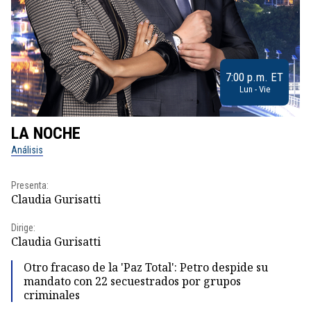
7:00 p.m. ET
Lun - Vie
LA NOCHE
L
Análisis
No
Presenta:
Pr
Claudia Gurisatti
Id
Dirige:
Dir
Claudia Gurisatti
Id
Otro fracaso de la 'Paz Total': Petro despide su
mandato con 22 secuestrados por grupos
criminales