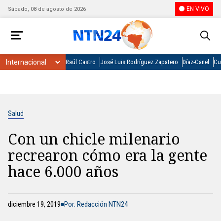
EN VIVO
Sábado, 08 de agosto de 2026
Raúl Castro
José Luis Rodríguez Zapatero
Díaz-Canel
Cu
Salud
Con un chicle milenario
recrearon cómo era la gente
hace 6.000 años
diciembre 19, 2019
Por: Redacción NTN24