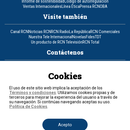
Informe de sostenibilidad
Código de autorregulación
Ventas Internacionales
Línea Ética
Prensa RCN
OBA
Visite también
Canal RCN
Noticias RCN
RCN Radio
La República
RCN Comerciales
Nuestra Tele Internacional
Novelas
Fides
TDT
Un producto de RCN Televisión
RCN Total
Contáctenos
Teléfono
+57 (601) 426 92 92
Cookies
Política de datos personales
Política de cookies
El uso de este sitio web implica la aceptación de los
Términos y condiciones
Términos y condiciones
. Utilizamos cookies propias y de
terceros para mejorar la experiencia del usuario a través de
su navegación. Si continúas navegando aceptas su uso.
© 2026, RCN Medios.
Política de Cookies
.
Todos los derechos reservados.
Organización Ardila Lülle - www.oal.com.co
Acepto