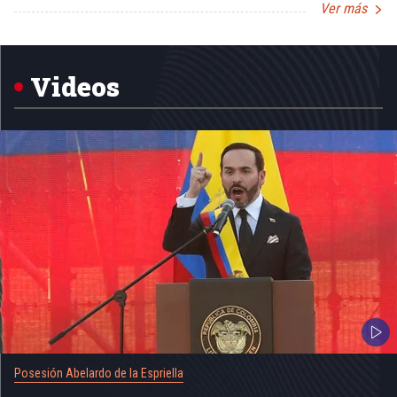
Ver más
Item
1
of
5
Videos
Posesión Abelardo de la Espriella