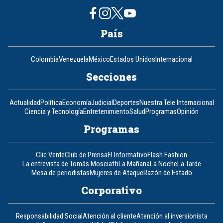
País
Colombia
Venezuela
México
Estados Unidos
Internacional
Secciones
Actualidad
Política
Economía
Judicial
Deportes
Nuestra Tele Internacional
Ciencia y Tecnología
Entretenimiento
Salud
Programas
Opinión
Programas
Clic Verde
Club de Prensa
El Informativo
Flash Fashion
La entrevista de Tomás Mosciatti
La Mañana
La Noche
La Tarde
Mesa de periodistas
Mujeres de Ataque
Razón de Estado
Corporativo
Responsabilidad Social
Atención al cliente
Atención al inversionista