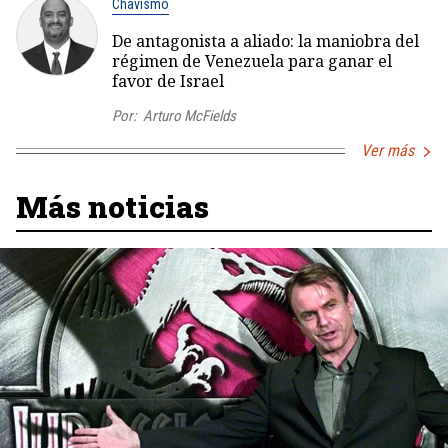
Chavismo
De antagonista a aliado: la maniobra del
régimen de Venezuela para ganar el
favor de Israel
Por:
Arturo McFields
Ver más
Más noticias