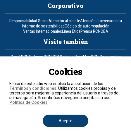
Corporativo
Responsabilidad Social
Atención al cliente
Atención al inversionista
Informe de sostenibilidad
Código de autorregulación
Ventas Internacionales
Línea Ética
Prensa RCN
OBA
Visite también
Canal RCN
Noticias RCN
RCN Radio
La República
RCN Comerciales
Nuestra Tele Internacional
Novelas
Fides
TDT
Un producto de RCN Televisión
RCN Total
Cookies
Contáctenos
El uso de este sitio web implica la aceptación de los
Términos y condiciones
. Utilizamos cookies propias y de
Teléfono
+57 (601) 426 92 92
terceros para mejorar la experiencia del usuario a través de
su navegación. Si continúas navegando aceptas su uso.
Política de Cookies
.
Política de datos personales
Política de cookies
Términos y condiciones
Acepto
© 2026, RCN Medios.