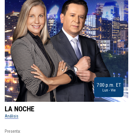
7:00 p.m. ET
Lun - Vie
LA NOCHE
L
Análisis
No
Presenta:
Pr