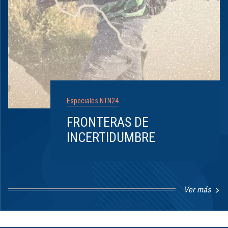
Especiales NTN24
FRONTERAS DE
INCERTIDUMBRE
Ver más
Item
1
of
8