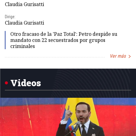
Claudia Gurisatti
Id
Dirige:
Dir
Claudia Gurisatti
Id
Otro fracaso de la 'Paz Total': Petro despide su
mandato con 22 secuestrados por grupos
criminales
Ver más
Item
1
of
5
Videos