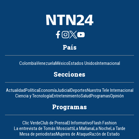
País
Colombia
Venezuela
México
Estados Unidos
Internacional
Secciones
Actualidad
Política
Economía
Judicial
Deportes
Nuestra Tele Internacional
Ciencia y Tecnología
Entretenimiento
Salud
Programas
Opinión
Programas
Clic Verde
Club de Prensa
El Informativo
Flash Fashion
La entrevista de Tomás Mosciatti
La Mañana
La Noche
La Tarde
Mesa de periodistas
Mujeres de Ataque
Razón de Estado