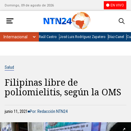
EN VIVO
Domingo, 09 de agosto de 2026
Raúl Castro
José Luis Rodríguez Zapatero
Díaz-Canel
Cu
Salud
Filipinas libre de
poliomielitis, según la OMS
junio 11, 2021
Por: Redacción NTN24