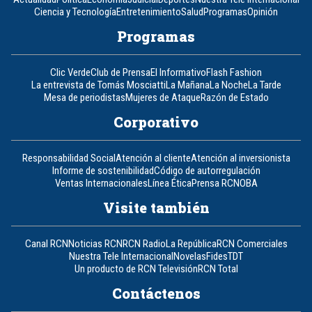
Ciencia y Tecnología
Entretenimiento
Salud
Programas
Opinión
Programas
Clic Verde
Club de Prensa
El Informativo
Flash Fashion
La entrevista de Tomás Mosciatti
La Mañana
La Noche
La Tarde
Mesa de periodistas
Mujeres de Ataque
Razón de Estado
Corporativo
Responsabilidad Social
Atención al cliente
Atención al inversionista
Informe de sostenibilidad
Código de autorregulación
Ventas Internacionales
Línea Ética
Prensa RCN
OBA
Visite también
Canal RCN
Noticias RCN
RCN Radio
La República
RCN Comerciales
Nuestra Tele Internacional
Novelas
Fides
TDT
Un producto de RCN Televisión
RCN Total
Contáctenos