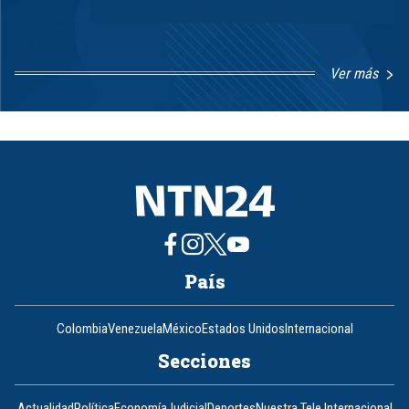
Ver más
Item
1
of
8
País
Colombia
Venezuela
México
Estados Unidos
Internacional
Secciones
Actualidad
Política
Economía
Judicial
Deportes
Nuestra Tele Internacional