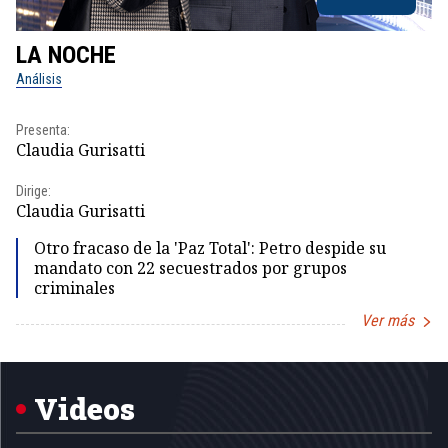
LA NOCHE
L
Análisis
No
Presenta:
Pr
Claudia Gurisatti
Id
Dirige:
Dir
Claudia Gurisatti
Id
Otro fracaso de la 'Paz Total': Petro despide su
mandato con 22 secuestrados por grupos
criminales
Ver más
Item
1
of
5
Videos