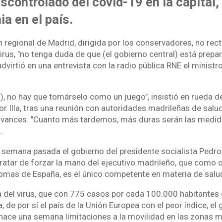
scontrolado del covid-19 en la capital,
ia en el país.
n regional de Madrid, dirigida por los conservadores, no rect
virus, "no tenga duda de que (el gobierno central) está prepa
 advirtió en una entrevista con la radio pública RNE el ministr
.), no hay que tomárselo como un juego", insistió en rueda d
r Illa, tras una reunión con autoridades madrileñas de salud
 avances. "Cuanto más tardemos, más duras serán las medi
.
a semana pasada el gobierno del presidente socialista Pedro
 tratar de forzar la mano del ejecutivo madrileño, que como 
omas de España, es el único competente en materia de salu
a del virus, que con 775 casos por cada 100.000 habitantes 
 de por sí el país de la Unión Europea con el peor índice, el
ace una semana limitaciones a la movilidad en las zonas 