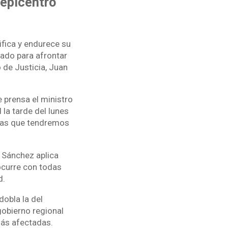
 epicentro
ifica y endurece su
rado para afrontar
o de Justicia, Juan
e prensa el ministro
 la tarde del lunes
das que tendremos
 Sánchez aplica
ocurre con todas
d.
dobla la del
 gobierno regional
más afectadas.