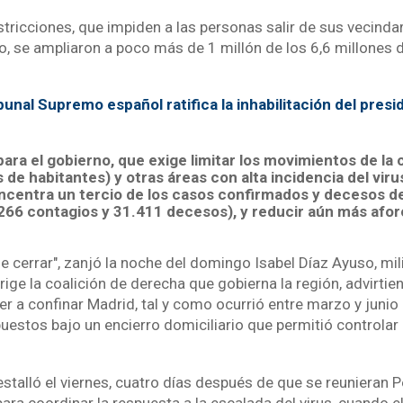
stricciones, que impiden a las personas salir de sus vecindar
o, se ampliaron a poco más de 1 millón de los 6,6 millones d
bunal Supremo español ratifica la inhabilitación del presi
para el gobierno, que exige limitar los movimientos de la 
 de habitantes) y otras áreas con alta incidencia del viru
ncentra un tercio de los casos confirmados y decesos d
266 contagios y 31.411 decesos), y reducir aún más afor
 cerrar", zanjó la noche del domingo Isabel Díaz Ayuso, mili
rige la coalición de derecha que gobierna la región, advirti
r a confinar Madrid, tal y como ocurrió entre marzo y juni
estos bajo un encierro domiciliario que permitió controlar l
estalló el viernes, cuatro días después de que se reunieran 
ara coordinar la respuesta a la escalada del virus, cuando el 