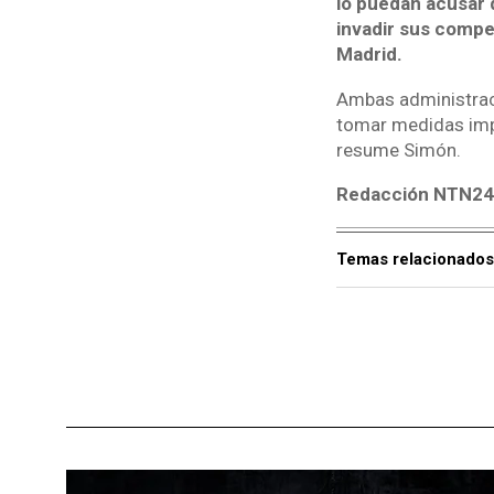
lo puedan acusar d
invadir sus compet
Madrid.
Ambas administracio
tomar medidas impo
resume Simón.
Redacción NTN24
Temas relacionados