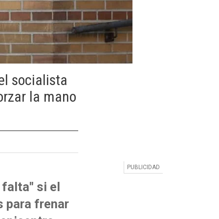
l socialista
forzar la mano
alta" si el
 para frenar