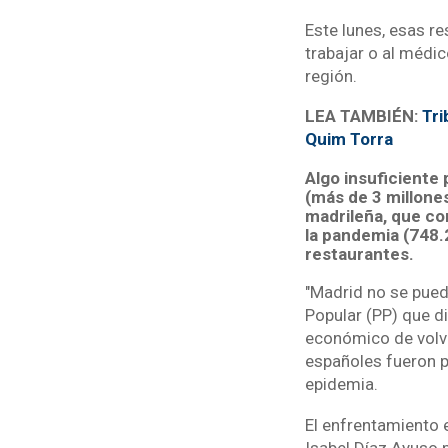
Este lunes, esas re
trabajar o al médic
región.
LEA TAMBIÉN:
Tri
Quim Torra
Algo insuficiente 
(más de 3 millones
madrileña, que co
la pandemia (748.
restaurantes.
"Madrid no se puede
Popular (PP) que di
económico de volve
españoles fueron pu
epidemia.
El enfrentamiento 
Isabel Díaz Ayuso p