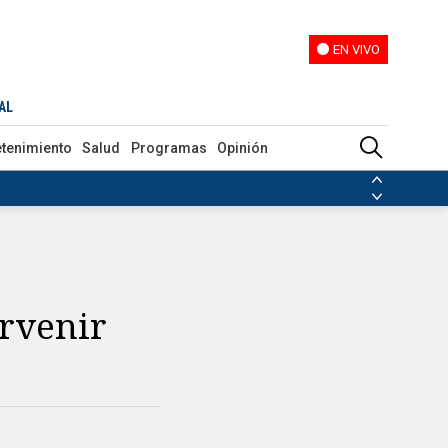
EN VIVO
EN VIVO
AL
etenimiento
Salud
Programas
Opinión
ias de las FARC
ezuela
Nicolás Maduro
Disidencias de las FARC
 en Venezuela
Nicolás Maduro
rvenir
a