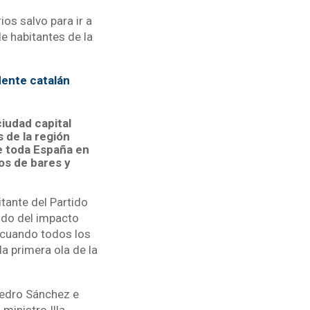
ios salvo para ir a
e habitantes de la
dente catalán
ciudad capital
s de la región
e toda España en
os de bares y
tante del Partido
endo del impacto
o cuando todos los
a primera ola de la
Pedro Sánchez e
ministro Illa