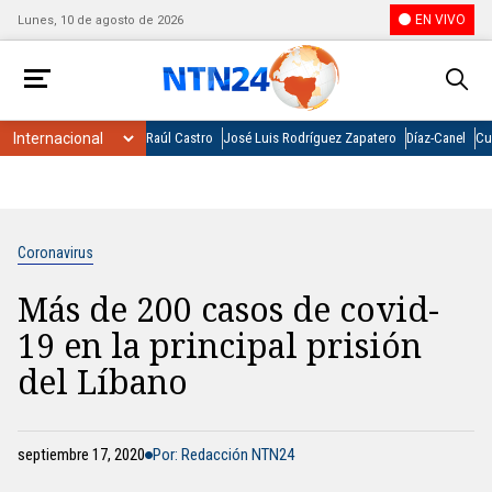
EN VIVO
Lunes, 10 de agosto de 2026
Raúl Castro
José Luis Rodríguez Zapatero
Díaz-Canel
Cu
Coronavirus
Más de 200 casos de covid-
19 en la principal prisión
del Líbano
septiembre 17, 2020
Por: Redacción NTN24