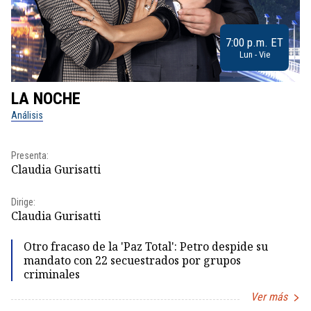
7:00 p.m. ET
Lun - Vie
LA NOCHE
L
Análisis
No
Pr
Presenta:
Id
Claudia Gurisatti
Dir
Dirige:
Id
Claudia Gurisatti
Otro fracaso de la 'Paz Total': Petro despide su
mandato con 22 secuestrados por grupos
criminales
Ver más
Item