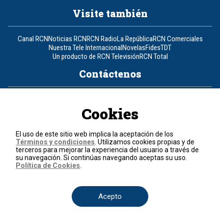
Visite también
Canal RCN
Noticias RCN
RCN Radio
La República
RCN Comerciales
Nuestra Tele Internacional
Novelas
Fides
TDT
Un producto de RCN Televisión
RCN Total
Contáctenos
Teléfono
+57 (601) 426 92 92
Cookies
Política de datos personales
Política de cookies
El uso de este sitio web implica la aceptación de los
Términos y condiciones
Términos y condiciones
. Utilizamos cookies propias y de
terceros para mejorar la experiencia del usuario a través de
su navegación. Si continúas navegando aceptas su uso.
© 2026, RCN Medios.
Política de Cookies
.
Todos los derechos reservados.
Organización Ardila Lülle - www.oal.com.co
Acepto