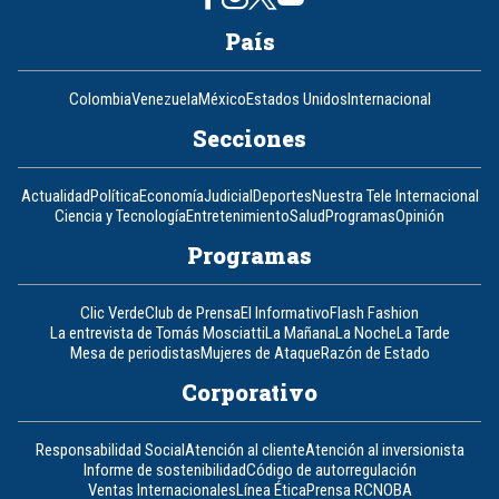
País
Colombia
Venezuela
México
Estados Unidos
Internacional
Secciones
Actualidad
Política
Economía
Judicial
Deportes
Nuestra Tele Internacional
Ciencia y Tecnología
Entretenimiento
Salud
Programas
Opinión
Programas
Clic Verde
Club de Prensa
El Informativo
Flash Fashion
La entrevista de Tomás Mosciatti
La Mañana
La Noche
La Tarde
Mesa de periodistas
Mujeres de Ataque
Razón de Estado
Corporativo
Responsabilidad Social
Atención al cliente
Atención al inversionista
Informe de sostenibilidad
Código de autorregulación
Ventas Internacionales
Línea Ética
Prensa RCN
OBA