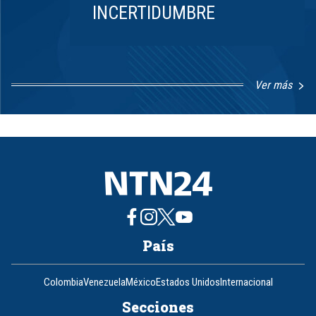
INCERTIDUMBRE
Ver más
Item
1
of
8
País
Colombia
Venezuela
México
Estados Unidos
Internacional
Secciones