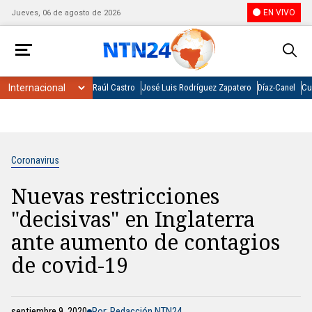
EN VIVO
Jueves, 06 de agosto de 2026
Raúl Castro
José Luis Rodríguez Zapatero
Díaz-Canel
Cu
Coronavirus
Nuevas restricciones
"decisivas" en Inglaterra
ante aumento de contagios
de covid-19
septiembre 9, 2020
Por: Redacción NTN24