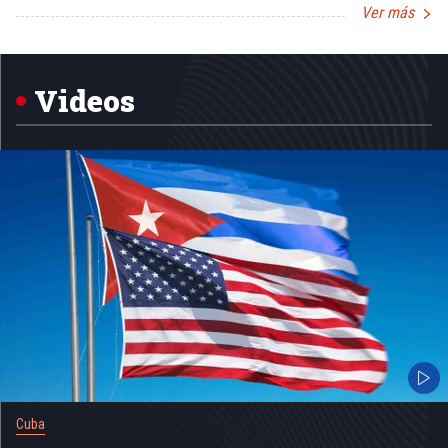
Ver más
Item
1
of
5
Videos
Cuba