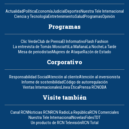
Actualidad
Política
Economía
Judicial
Deportes
Nuestra Tele Internacional
Ciencia y Tecnología
Entretenimiento
Salud
Programas
Opinión
Programas
Clic Verde
Club de Prensa
El Informativo
Flash Fashion
La entrevista de Tomás Mosciatti
La Mañana
La Noche
La Tarde
Mesa de periodistas
Mujeres de Ataque
Razón de Estado
Corporativo
Responsabilidad Social
Atención al cliente
Atención al inversionista
Informe de sostenibilidad
Código de autorregulación
Ventas Internacionales
Línea Ética
Prensa RCN
OBA
Visite también
Canal RCN
Noticias RCN
RCN Radio
La República
RCN Comerciales
Nuestra Tele Internacional
Novelas
Fides
TDT
Un producto de RCN Televisión
RCN Total