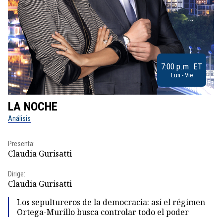
7:00 p.m. ET
Lun - Vie
LA NOCHE
L
Análisis
No
Presenta:
Pr
Claudia Gurisatti
Id
Dirige:
Dir
Claudia Gurisatti
Id
Los sepultureros de la democracia: así el régimen
Ortega-Murillo busca controlar todo el poder