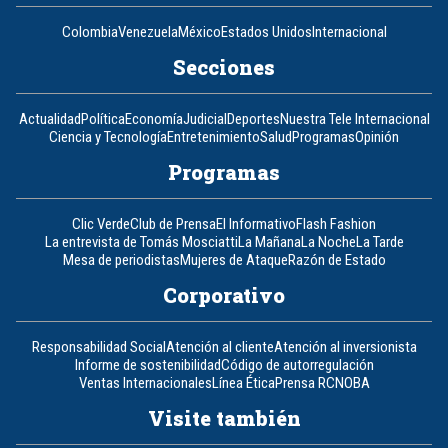
Colombia
Venezuela
México
Estados Unidos
Internacional
Secciones
Actualidad
Política
Economía
Judicial
Deportes
Nuestra Tele Internacional
Ciencia y Tecnología
Entretenimiento
Salud
Programas
Opinión
Programas
Clic Verde
Club de Prensa
El Informativo
Flash Fashion
La entrevista de Tomás Mosciatti
La Mañana
La Noche
La Tarde
Mesa de periodistas
Mujeres de Ataque
Razón de Estado
Corporativo
Responsabilidad Social
Atención al cliente
Atención al inversionista
Informe de sostenibilidad
Código de autorregulación
Ventas Internacionales
Línea Ética
Prensa RCN
OBA
Visite también