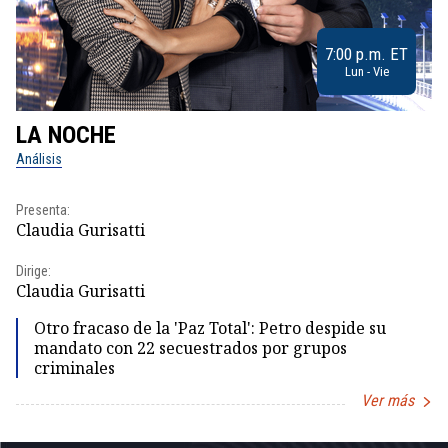
7:00 p.m. ET
Lun - Vie
LA NOCHE
L
Análisis
No
Presenta:
Pr
Claudia Gurisatti
Id
Dirige:
Dir
Claudia Gurisatti
Id
Otro fracaso de la 'Paz Total': Petro despide su
mandato con 22 secuestrados por grupos
criminales
Ver más
Item
1