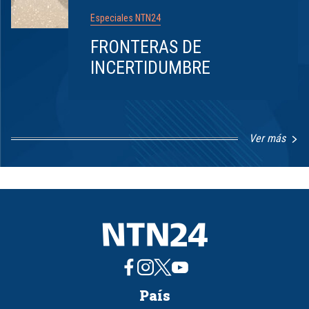
Especiales NTN24
FRONTERAS DE
INCERTIDUMBRE
Ver más
Item
1
of
8
País