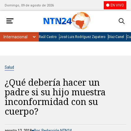
EN VIVO
Domingo, 09 de agosto de 2026
Raúl Castro
José Luis Rodríguez Zapatero
Díaz-Canel
Cu
Salud
¿Qué debería hacer un
padre si su hijo muestra
inconformidad con su
cuerpo?
agosto 12, 2018
Por: Redacción NTN24