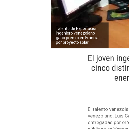
Talento de Exportación:
Ingeniero venezolano
ganó premio en Francia
por proyecto solar
El joven ing
cinco dist
ener
El talento venezol
venezolano, Luis C
entregadas por el 