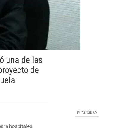
ió una de las
proyecto de
zuela
para hospitales