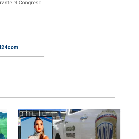
urante el Congreso
e
TN24com