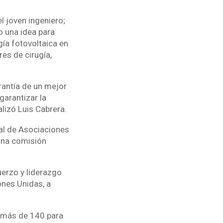
l joven ingeniero;
o una idea para
ía fotovoltaica en
res de cirugía,
rantía de un mejor
garantizar la
alizó Luis Cabrera.
al de Asociaciones
una comisión
uerzo y liderazgo
ones Unidas, a
e más de 140 para