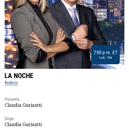
7:00 p.m. ET
Lun - Vie
LA NOCHE
L
Análisis
No
Pr
Presenta:
Id
Claudia Gurisatti
Dir
Dirige:
Id
Claudia Gurisatti