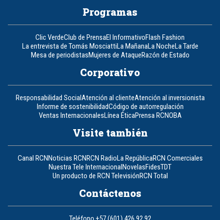
Programas
Clic Verde
Club de Prensa
El Informativo
Flash Fashion
La entrevista de Tomás Mosciatti
La Mañana
La Noche
La Tarde
Mesa de periodistas
Mujeres de Ataque
Razón de Estado
Corporativo
Responsabilidad Social
Atención al cliente
Atención al inversionista
Informe de sostenibilidad
Código de autorregulación
Ventas Internacionales
Línea Ética
Prensa RCN
OBA
Visite también
Canal RCN
Noticias RCN
RCN Radio
La República
RCN Comerciales
Nuestra Tele Internacional
Novelas
Fides
TDT
Un producto de RCN Televisión
RCN Total
Contáctenos
Teléfono
+57 (601) 426 92 92