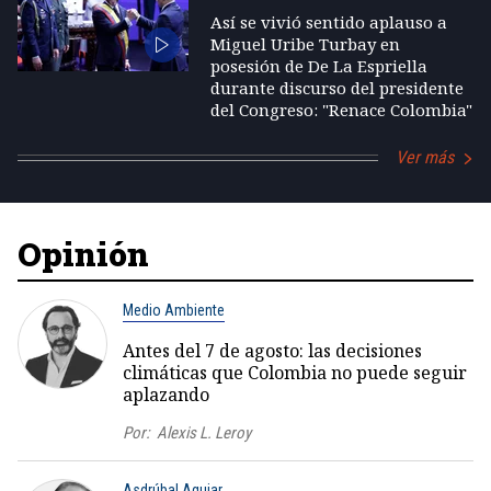
Así se vivió sentido aplauso a
Miguel Uribe Turbay en
posesión de De La Espriella
durante discurso del presidente
del Congreso: "Renace Colombia"
Ver más
Opinión
Medio Ambiente
Antes del 7 de agosto: las decisiones
climáticas que Colombia no puede seguir
aplazando
Por:
Alexis L. Leroy
Asdrúbal Aguiar