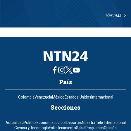
Ver más
Item
1
of
8
País
Colombia
Venezuela
México
Estados Unidos
Internacional
Secciones
Actualidad
Política
Economía
Judicial
Deportes
Nuestra Tele Internacional
Ciencia y Tecnología
Entretenimiento
Salud
Programas
Opinión