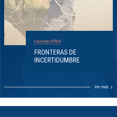
Especiales NTN24
FRONTERAS DE
INCERTIDUMBRE
Ver más
Item
1
of
8