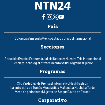
País
Colombia
Venezuela
México
Estados Unidos
Internacional
Secciones
Actualidad
Política
Economía
Judicial
Deportes
Nuestra Tele Internacional
Ciencia y Tecnología
Entretenimiento
Salud
Programas
Opinión
Programas
Clic Verde
Club de Prensa
El Informativo
Flash Fashion
La entrevista de Tomás Mosciatti
La Mañana
La Noche
La Tarde
Mesa de periodistas
Mujeres de Ataque
Razón de Estado
Corporativo