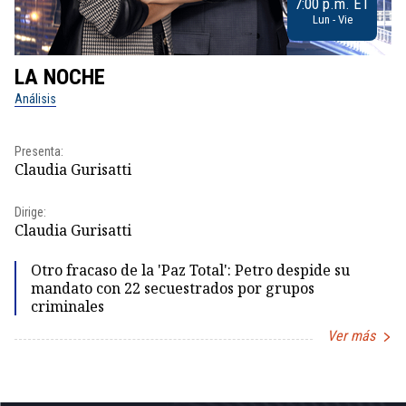
7:00 p.m. ET
Lun - Vie
LA NOCHE
L
Análisis
No
Pr
Presenta:
Id
Claudia Gurisatti
Dir
Dirige:
Id
Claudia Gurisatti
Otro fracaso de la 'Paz Total': Petro despide su
mandato con 22 secuestrados por grupos
criminales
Ver más
Item
1
of
5