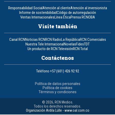
Responsabilidad Social
Atención al cliente
Atención al inversionista
Informe de sostenibilidad
Código de autorregulación
Ventas Internacionales
Línea Ética
Prensa RCN
OBA
Visite también
Canal RCN
Noticias RCN
RCN Radio
La República
RCN Comerciales
Nuestra Tele Internacional
Novelas
Fides
TDT
Un producto de RCN Televisión
RCN Total
Contáctenos
Teléfono
+57 (601) 426 92 92
Política de datos personales
Política de cookies
Términos y condiciones
© 2026, RCN Medios.
Todos los derechos reservados.
Organización Ardila Lülle - www.oal.com.co