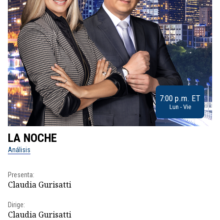
7:00 p.m. ET
Lun - Vie
LA NOCHE
L
Análisis
No
Presenta:
Pr
Claudia Gurisatti
Id
Dirige:
Dir
Claudia Gurisatti