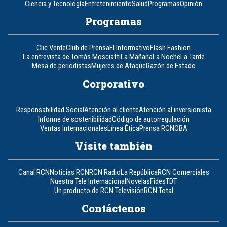
Ciencia y Tecnología
Entretenimiento
Salud
Programas
Opinión
Programas
Clic Verde
Club de Prensa
El Informativo
Flash Fashion
La entrevista de Tomás Mosciatti
La Mañana
La Noche
La Tarde
Mesa de periodistas
Mujeres de Ataque
Razón de Estado
Corporativo
Responsabilidad Social
Atención al cliente
Atención al inversionista
Informe de sostenibilidad
Código de autorregulación
Ventas Internacionales
Línea Ética
Prensa RCN
OBA
Visite también
Canal RCN
Noticias RCN
RCN Radio
La República
RCN Comerciales
Nuestra Tele Internacional
Novelas
Fides
TDT
Un producto de RCN Televisión
RCN Total
Contáctenos