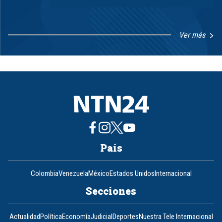
Ver más
Item
1
of
8
País
Colombia
Venezuela
México
Estados Unidos
Internacional
Secciones
Actualidad
Política
Economía
Judicial
Deportes
Nuestra Tele Internacional