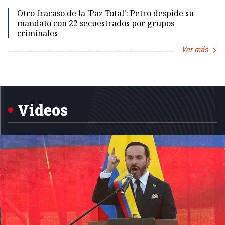
Id
Otro fracaso de la 'Paz Total': Petro despide su
mandato con 22 secuestrados por grupos
criminales
Ver más
Item
1
of
5
Videos