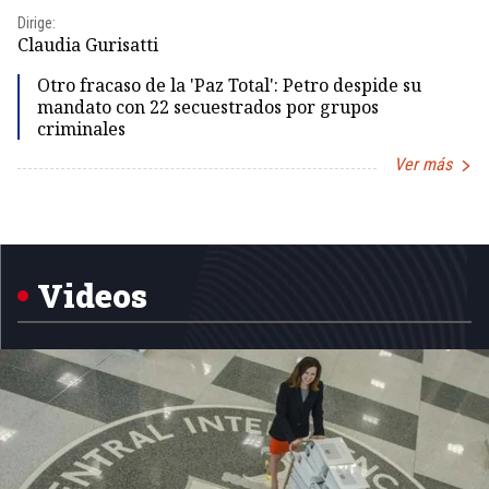
Dirige:
Dir
Claudia Gurisatti
Id
Otro fracaso de la 'Paz Total': Petro despide su
mandato con 22 secuestrados por grupos
criminales
Ver más
Item
1
of
5
Videos