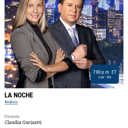
7:00 p.m. ET
Lun - Vie
LA NOCHE
L
Análisis
No
Presenta:
Pr
Claudia Gurisatti
Id