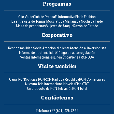
Programas
Clic Verde
Club de Prensa
El Informativo
Flash Fashion
La entrevista de Tomás Mosciatti
La Mañana
La Noche
La Tarde
Mesa de periodistas
Mujeres de Ataque
Razón de Estado
Corporativo
Responsabilidad Social
Atención al cliente
Atención al inversionista
Informe de sostenibilidad
Código de autorregulación
Ventas Internacionales
Línea Ética
Prensa RCN
OBA
Visite también
Canal RCN
Noticias RCN
RCN Radio
La República
RCN Comerciales
Nuestra Tele Internacional
Novelas
Fides
TDT
Un producto de RCN Televisión
RCN Total
Contáctenos
Teléfono
+57 (601) 426 92 92