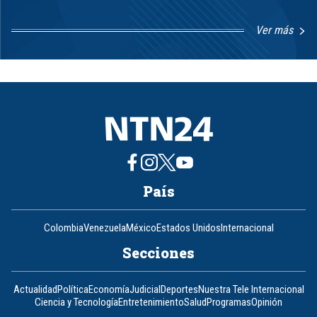
Ver más
Item
1
of
8
País
Colombia
Venezuela
México
Estados Unidos
Internacional
Secciones
Actualidad
Política
Economía
Judicial
Deportes
Nuestra Tele Internacional
Ciencia y Tecnología
Entretenimiento
Salud
Programas
Opinión