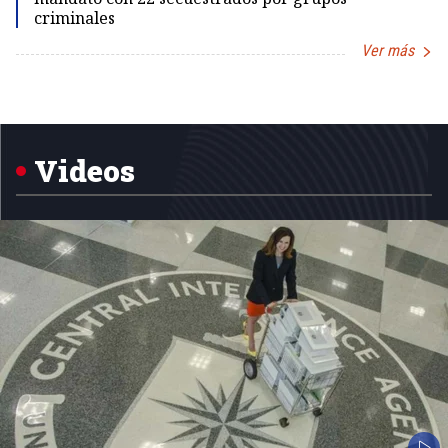
criminales
Ver más
Item
1
of
5
Videos