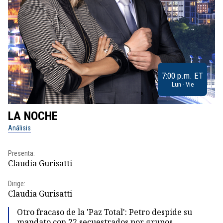
7:00 p.m. ET
Lun - Vie
LA NOCHE
L
Análisis
No
Presenta:
Pr
Claudia Gurisatti
Id
Dirige:
Dir
Claudia Gurisatti
Id
Otro fracaso de la 'Paz Total': Petro despide su
mandato con 22 secuestrados por grupos