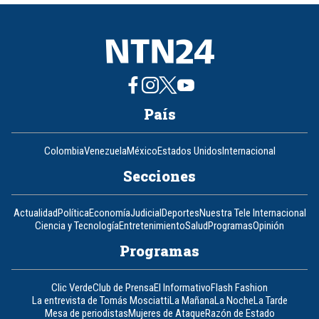
8
País
Colombia
Venezuela
México
Estados Unidos
Internacional
Secciones
Actualidad
Política
Economía
Judicial
Deportes
Nuestra Tele Internacional
Ciencia y Tecnología
Entretenimiento
Salud
Programas
Opinión
Programas
Clic Verde
Club de Prensa
El Informativo
Flash Fashion
La entrevista de Tomás Mosciatti
La Mañana
La Noche
La Tarde
Mesa de periodistas
Mujeres de Ataque
Razón de Estado