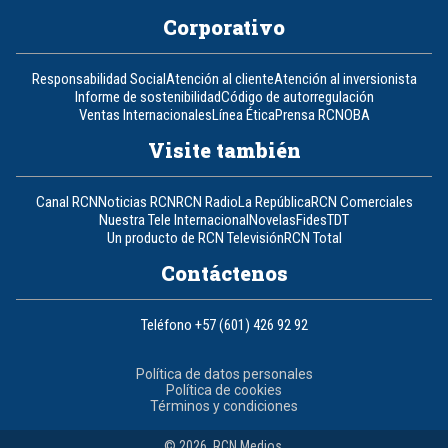
Corporativo
Responsabilidad Social
Atención al cliente
Atención al inversionista
Informe de sostenibilidad
Código de autorregulación
Ventas Internacionales
Línea Ética
Prensa RCN
OBA
Visite también
Canal RCN
Noticias RCN
RCN Radio
La República
RCN Comerciales
Nuestra Tele Internacional
Novelas
Fides
TDT
Un producto de RCN Televisión
RCN Total
Contáctenos
Teléfono
+57 (601) 426 92 92
Política de datos personales
Política de cookies
Términos y condiciones
© 2026, RCN Medios.