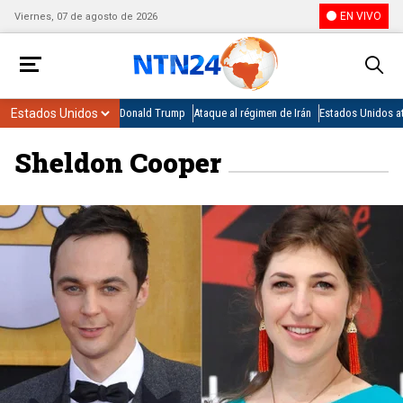
EN VIVO
Viernes, 07 de agosto de 2026
Donald Trump
Ataque al régimen de Irán
Estados Unidos at
Sheldon Cooper