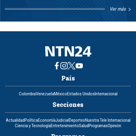
Ver más
Item
1
of
8
País
Colombia
Venezuela
México
Estados Unidos
Internacional
Secciones
Actualidad
Política
Economía
Judicial
Deportes
Nuestra Tele Internacional
Ciencia y Tecnología
Entretenimiento
Salud
Programas
Opinión