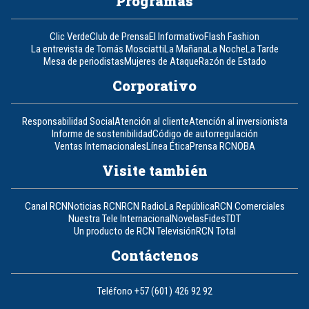
Programas
Clic Verde
Club de Prensa
El Informativo
Flash Fashion
La entrevista de Tomás Mosciatti
La Mañana
La Noche
La Tarde
Mesa de periodistas
Mujeres de Ataque
Razón de Estado
Corporativo
Responsabilidad Social
Atención al cliente
Atención al inversionista
Informe de sostenibilidad
Código de autorregulación
Ventas Internacionales
Línea Ética
Prensa RCN
OBA
Visite también
Canal RCN
Noticias RCN
RCN Radio
La República
RCN Comerciales
Nuestra Tele Internacional
Novelas
Fides
TDT
Un producto de RCN Televisión
RCN Total
Contáctenos
Teléfono
+57 (601) 426 92 92