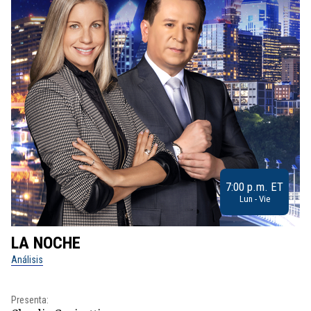
7:00 p.m. ET
Lun - Vie
LA NOCHE
L
Análisis
No
Presenta:
Pr