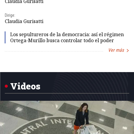
Claudia Gurisatti
Id
Dirige:
Dir
Claudia Gurisatti
Id
Los sepultureros de la democracia: así el régimen
Ortega-Murillo busca controlar todo el poder
Ver más
Item
1
of
5
Videos