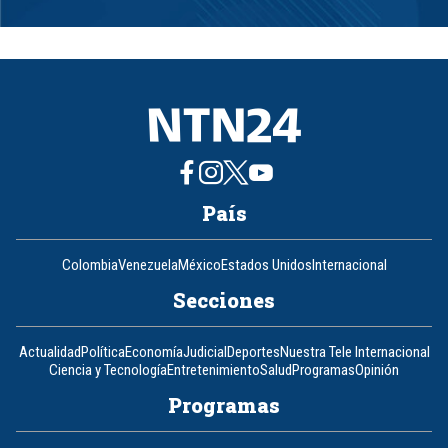
Item
1
of
8
País
Colombia
Venezuela
México
Estados Unidos
Internacional
Secciones
Actualidad
Política
Economía
Judicial
Deportes
Nuestra Tele Internacional
Ciencia y Tecnología
Entretenimiento
Salud
Programas
Opinión
Programas