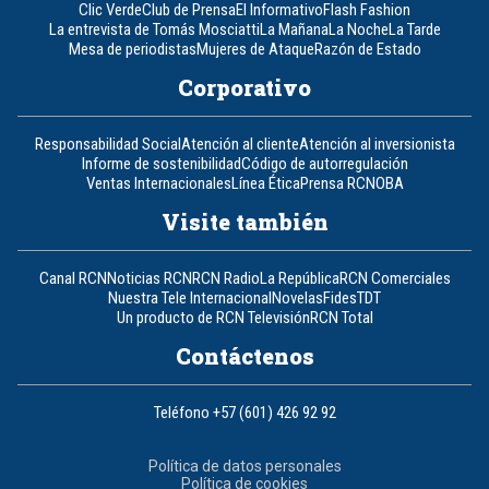
Clic Verde
Club de Prensa
El Informativo
Flash Fashion
La entrevista de Tomás Mosciatti
La Mañana
La Noche
La Tarde
Mesa de periodistas
Mujeres de Ataque
Razón de Estado
Corporativo
Responsabilidad Social
Atención al cliente
Atención al inversionista
Informe de sostenibilidad
Código de autorregulación
Ventas Internacionales
Línea Ética
Prensa RCN
OBA
Visite también
Canal RCN
Noticias RCN
RCN Radio
La República
RCN Comerciales
Nuestra Tele Internacional
Novelas
Fides
TDT
Un producto de RCN Televisión
RCN Total
Contáctenos
Teléfono
+57 (601) 426 92 92
Política de datos personales
Política de cookies