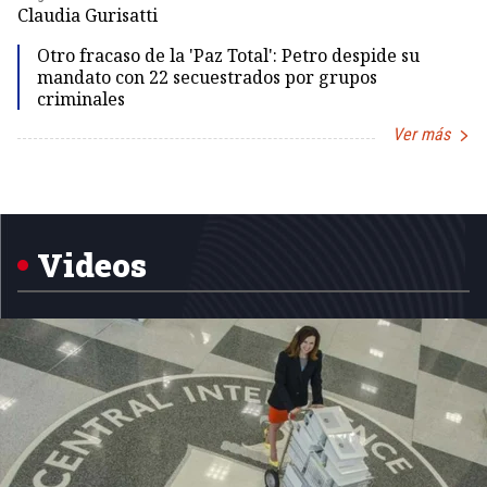
Dir
Claudia Gurisatti
Id
Otro fracaso de la 'Paz Total': Petro despide su
mandato con 22 secuestrados por grupos
criminales
Ver más
Item
1
of
5
Videos