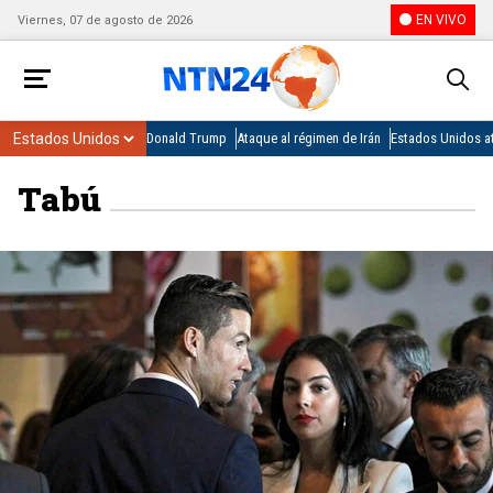
EN VIVO
Viernes, 07 de agosto de 2026
Donald Trump
Ataque al régimen de Irán
Estados Unidos at
Tabú