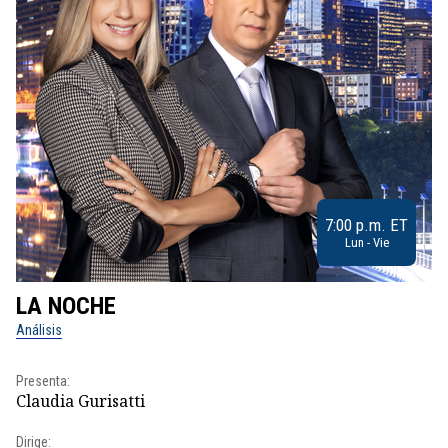
7:00 p.m. ET
Lun - Vie
LA NOCHE
L
Análisis
No
Presenta:
Pr
Claudia Gurisatti
Id
Dirige: