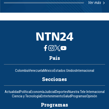
Ver más
Item
1
of
8
País
Colombia
Venezuela
México
Estados Unidos
Internacional
Secciones
Actualidad
Política
Economía
Judicial
Deportes
Nuestra Tele Internacional
Ciencia y Tecnología
Entretenimiento
Salud
Programas
Opinión
Programas