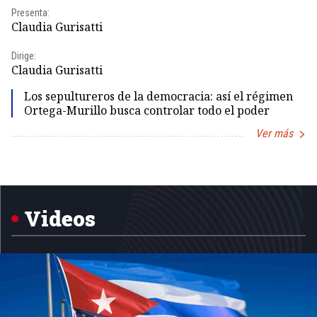
Presenta:
Pr
Claudia Gurisatti
Id
Dirige:
Dir
Claudia Gurisatti
Id
Los sepultureros de la democracia: así el régimen
Ortega-Murillo busca controlar todo el poder
Ver más
Item
1
of
5
Videos