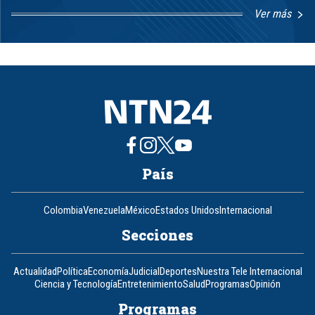
Ver más
Item
1
of
8
País
Colombia
Venezuela
México
Estados Unidos
Internacional
Secciones
Actualidad
Política
Economía
Judicial
Deportes
Nuestra Tele Internacional
Ciencia y Tecnología
Entretenimiento
Salud
Programas
Opinión
Programas