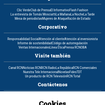
Clic Verde
Club de Prensa
El Informativo
Flash Fashion
La entrevista de Tomás Mosciatti
La Mañana
La Noche
La Tarde
Mesa de periodistas
Mujeres de Ataque
Razón de Estado
Corporativo
Responsabilidad Social
Atención al cliente
Atención al inversionista
Informe de sostenibilidad
Código de autorregulación
Ventas Internacionales
Línea Ética
Prensa RCN
OBA
Visite también
Canal RCN
Noticias RCN
RCN Radio
La República
RCN Comerciales
Nuestra Tele Internacional
Novelas
Fides
TDT
Un producto de RCN Televisión
RCN Total
Contáctenos
Teléfono
+57 (601) 426 92 92
Cookies