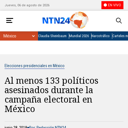
EN VIVO
Jueves, 06 de agosto de 2026
Claudia Sheinbaum
Mundial 2026
Narcotráfico
Carteles 
Elecciones presidenciales en México
Al menos 133 políticos
asesinados durante la
campaña electoral en
México
junio 28, 2018
Por: Redacción NTN24