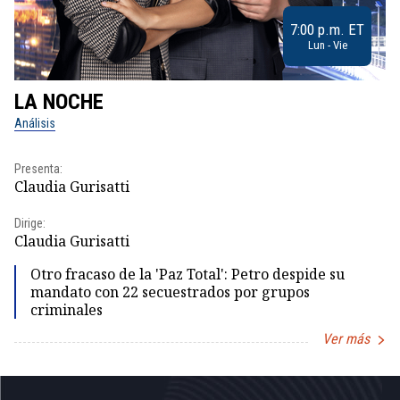
7:00 p.m. ET
Lun - Vie
LA NOCHE
L
Análisis
No
Presenta:
Pr
Claudia Gurisatti
Id
Dirige:
Dir
Claudia Gurisatti
Id
Otro fracaso de la 'Paz Total': Petro despide su
mandato con 22 secuestrados por grupos
criminales
Ver más
Item
1
of