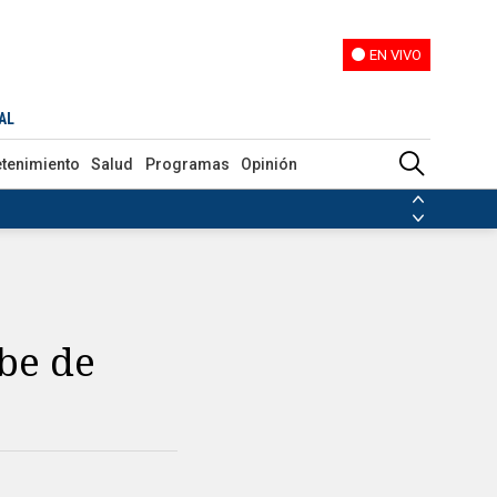
EN VIVO
EN VIVO
AL
etenimiento
Salud
Programas
Opinión
ias de las FARC
ezuela
Nicolás Maduro
Disidencias de las FARC
 en Venezuela
Nicolás Maduro
be de