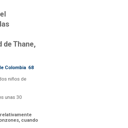
el
las
d de Thane,
 de Colombia 68
dos niños de
es unas 30
 relativamente
monzones, cuando