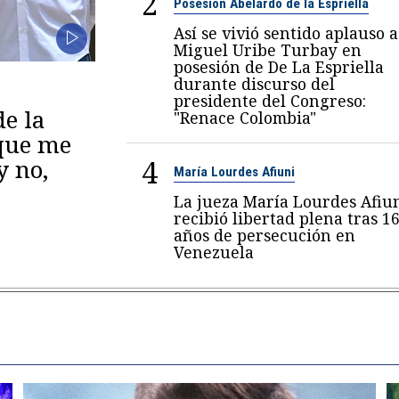
2
Posesión Abelardo de la Espriella
Así se vivió sentido aplauso a
Miguel Uribe Turbay en
posesión de De La Espriella
durante discurso del
presidente del Congreso:
de la
"Renace Colombia"
 que me
4
y no,
María Lourdes Afiuni
La jueza María Lourdes Afiu
recibió libertad plena tras 1
años de persecución en
Venezuela